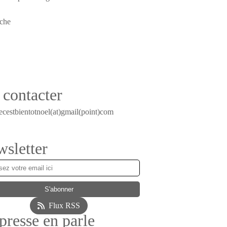
contacter
ecestbientotnoel(at)gmail(point)com
sletter
Flux RSS
presse en parle