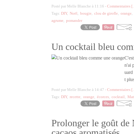
Posté par Melle Blanche à 11:16 -
Commentaires [
Tags:
DIY
,
Noël
,
bougie
,
clou de girofle
,
orange
agrume
,
pomander
Un cocktail bleu co
C'est
n'ai
uard
t plu
Posté par Melle Blanche à 14:47 -
Commentaires [
Tags:
DIY
,
recette
,
orange
,
écorces
,
cocktail
,
Mat
Prolonger le goût de 
cacaos aromatisés