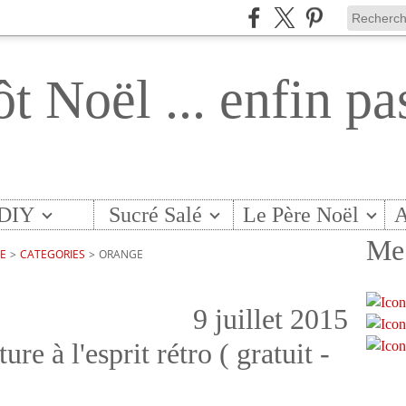
ôt Noël ... enfin pa
DIY
Sucré Salé
Le Père Noël
A
Me 
TE
>
CATEGORIES
>
ORANGE
9 juillet 2015
ure à l'esprit rétro ( gratuit -