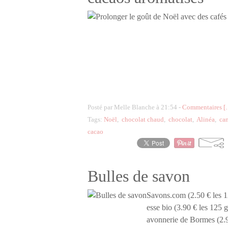
Posté par Melle Blanche à 21:54 -
Commentaires [
Tags:
Noël
,
chocolat chaud
,
chocolat
,
Alinéa
,
ca
cacao
Bulles de savon
Savons.com (2.50 € les 12
esse bio (3.90 € les 125 g
avonnerie de Bormes (2.9