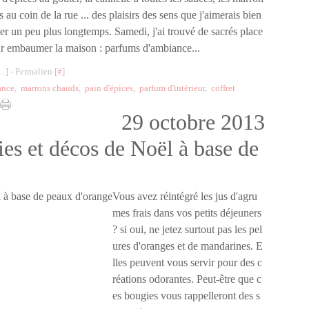
 au coin de la rue ... des plaisirs des sens que j'aimerais bien
er un peu plus longtemps. Samedi, j'ai trouvé de sacrés place
r embaumer la maison : parfums d'ambiance...
…
]
- Permalien [
#
]
ance
,
marrons chauds
,
pain d'épices
,
parfum d'intérieur
,
coffret
29 octobre 2013
ies et décos de Noël à base de
Vous avez réintégré les jus d'agru
mes frais dans vos petits déjeuners
? si oui, ne jetez surtout pas les pel
ures d'oranges et de mandarines. E
lles peuvent vous servir pour des c
réations odorantes. Peut-être que c
es bougies vous rappelleront des s