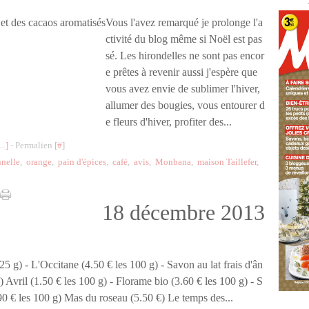
Vous l'avez remarqué je prolonge l'a
ctivité du blog même si Noël est pas
sé. Les hirondelles ne sont pas encor
e prêtes à revenir aussi j'espère que
vous avez envie de sublimer l'hiver,
allumer des bougies, vous entourer d
e fleurs d'hiver, profiter des...
…
]
- Permalien [
#
]
nnelle
,
orange
,
pain d'épices
,
café
,
avis
,
Monbana
,
maison Taillefer
,
18 décembre 2013
5 g) - L'Occitane (4.50 € les 100 g) - Savon au lat frais d'ân
) Avril (1.50 € les 100 g) - Florame bio (3.60 € les 100 g) - S
0 € les 100 g) Mas du roseau (5.50 €) Le temps des...