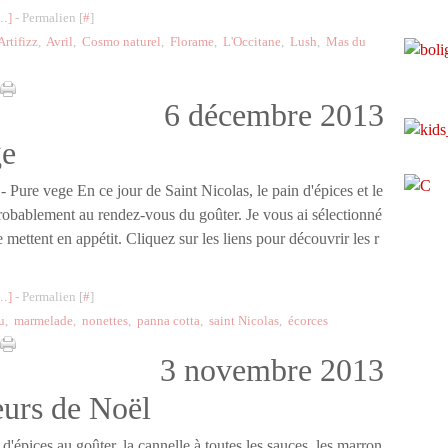
…
]
- Permalien [
#
]
Artifizz
,
Avril
,
Cosmo naturel
,
Florame
,
L'Occitane
,
Lush
,
Mas du
6 décembre 2013
ge
 Pure vege En ce jour de Saint Nicolas, le pain d'épices et le
robablement au rendez-vous du goûter. Je vous ai sélectionné
 mettent en appétit. Cliquez sur les liens pour découvrir les r
…
]
- Permalien [
#
]
u
,
marmelade
,
nonettes
,
panna cotta
,
saint Nicolas
,
écorces
3 novembre 2013
eurs de Noël
d'épices au goûter, la cannelle à toutes les sauces, les marron