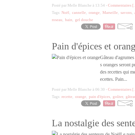
Posté par Melle Blanche à 13:54 -
Commentaires [
Tags:
Noël
,
cannelle
,
orange
,
Marseille
,
savons
,
roseau
,
bain
,
gel douche
Pain d'épices et oran
Gâteau d'agrumes -
s oranges seront p
des recettes qui me
ecettes. Pain...
Posté par Melle Blanche à 06:30 -
Commentaires [
Tags:
recette
,
orange
,
pain d'épices
,
goûter
,
gâtea
La nostalgie des sent
Le pain 