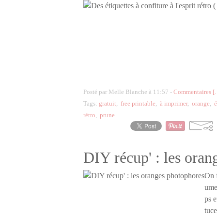
Posté par Melle Blanche à 11:57 -
Commentaires [
Tags:
gratuit
,
free printable
,
à imprimer
,
orange
,
é
rétro
,
prune
DIY récup' : les ora
On f
umes
ps e
tuce