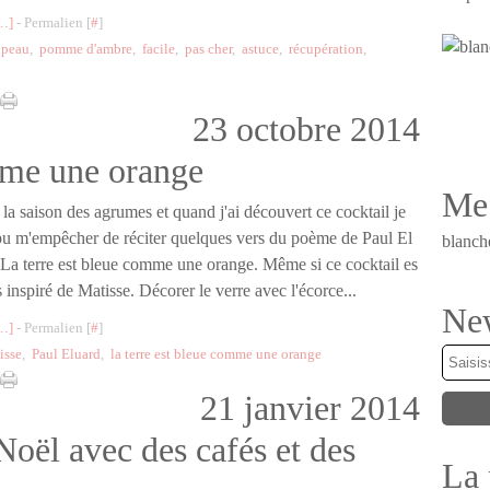
…
]
- Permalien [
#
]
,
peau
,
pomme d'ambre
,
facile
,
pas cher
,
astuce
,
récupération
,
23 octobre 2014
mme une orange
Me 
 la saison des agrumes et quand j'ai découvert ce cocktail je
 pu m'empêcher de réciter quelques vers du poème de Paul El
blanch
 La terre est bleue comme une orange. Même si ce cocktail es
s inspiré de Matisse. Décorer le verre avec l'écorce...
New
…
]
- Permalien [
#
]
isse
,
Paul Eluard
,
la terre est bleue comme une orange
21 janvier 2014
Noël avec des cafés et des
La 