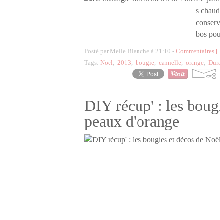
s chauds
conserv
bos pou
Posté par Melle Blanche à 21:10 -
Commentaires [
Tags:
Noël
,
2013
,
bougie
,
cannelle
,
orange
,
Dur
DIY récup' : les boug
peaux d'orange