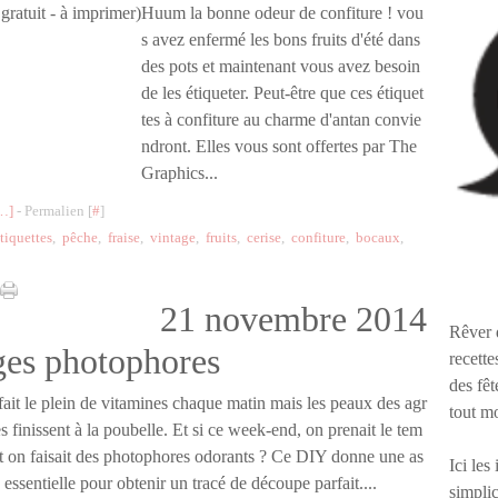
Huum la bonne odeur de confiture ! vou
s avez enfermé les bons fruits d'été dans
des pots et maintenant vous avez besoin
de les étiqueter. Peut-être que ces étiquet
tes à confiture au charme d'antan convie
ndront. Elles vous sont offertes par The
Graphics...
…
]
- Permalien [
#
]
tiquettes
,
pêche
,
fraise
,
vintage
,
fruits
,
cerise
,
confiture
,
bocaux
,
21 novembre 2014
Rêver 
nges photophores
recette
des fêt
ait le plein de vitamines chaque matin mais les peaux des agr
tout m
 finissent à la poubelle. Et si ce week-end, on prenait le tem
t on faisait des photophores odorants ? Ce DIY donne une as
Ici les
 essentielle pour obtenir un tracé de découpe parfait....
simplic