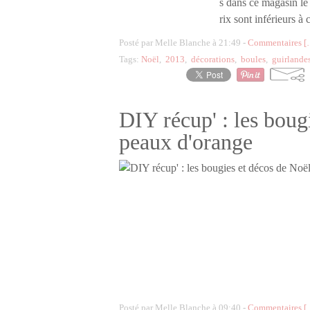
s dans ce magasin le 
rix sont inférieurs à 
Posté par Melle Blanche à 21:49 -
Commentaires [
Tags:
Noël
,
2013
,
décorations
,
boules
,
guirlande
DIY récup' : les boug
peaux d'orange
Posté par Melle Blanche à 09:40 -
Commentaires [