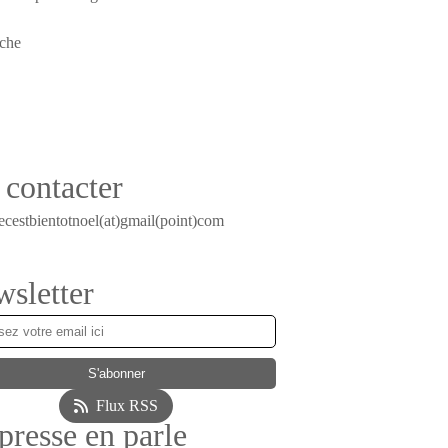
contacter
ecestbientotnoel(at)gmail(point)com
sletter
Flux RSS
presse en parle