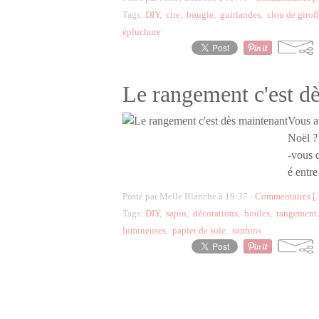
Tags:
DIY
,
cire
,
bougie
,
guirlandes
,
clou de girof
épluchure
Le rangement c'est d
Vous a
Noël ? 
-vous q
é entre
Posté par Melle Blanche à 19:37 -
Commentaires [
Tags:
DIY
,
sapin
,
décorations
,
boules
,
rangement
lumineuses
,
papier de soie
,
santons