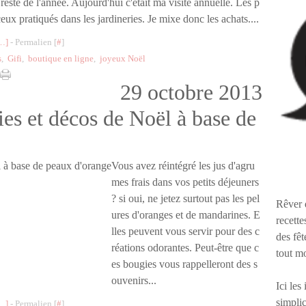
reste de l'année. Aujourd'hui c'était ma visite annuelle. Les p
ceux pratiqués dans les jardineries. Je mixe donc les achats....
…
]
- Permalien [
#
]
s
,
Gifi
,
boutique en ligne
,
joyeux Noël
29 octobre 2013
ies et décos de Noël à base de
Vous avez réintégré les jus d'agru
mes frais dans vos petits déjeuners
? si oui, ne jetez surtout pas les pel
Rêver 
ures d'oranges et de mandarines. E
recette
lles peuvent vous servir pour des c
des fêt
réations odorantes. Peut-être que c
tout m
es bougies vous rappelleront des s
ouvenirs...
Ici les
simplic
…
]
- Permalien [
#
]