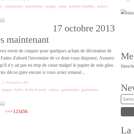
le
,
clémentine
,
mandarine
,
orange
,
peau
,
pomme d'ambre
,
pelure
,
17 octobre 2013
ès maintenant
vez envie de craquer pour quelques achats de décoration de
Me 
Faites d'abord l'inventaire de ce dont vous disposez. Assurez
u'il n'y ait pas eu trop de casse malgré le papier de soie gliss
blanch
 les décos (pire encore si vous aviez entassé...
…
]
- Permalien [
#
]
New
,
ranger
,
boîte
,
boîte d'oeufs
,
carton
,
guirlandes
,
guirlandes
<<
<
1
2
3
4
5
6
La 