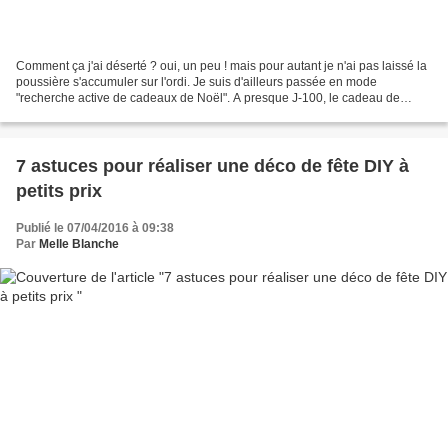
Comment ça j'ai déserté ? oui, un peu ! mais pour autant je n'ai pas laissé la
poussière s'accumuler sur l'ordi. Je suis d'ailleurs passée en mode
"recherche active de cadeaux de Noël". A presque J-100, le cadeau de
l'arbre de Noël du CE a été choisi....
7 astuces pour réaliser une déco de fête DIY à
petits prix
Publié le 07/04/2016 à 09:38
Par
Melle Blanche