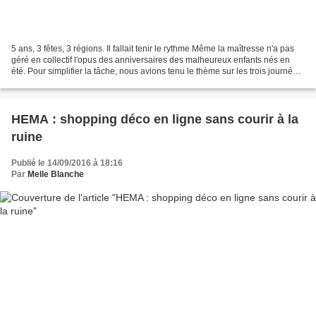
5 ans, 3 fêtes, 3 régions. Il fallait tenir le rythme Même la maîtresse n'a pas
géré en collectif l'opus des anniversaires des malheureux enfants nés en
été. Pour simplifier la tâche, nous avions tenu le thème sur les trois journées.
Pas masos non plus....
HEMA : shopping déco en ligne sans courir à la
ruine
Publié le 14/09/2016 à 18:16
Par
Melle Blanche