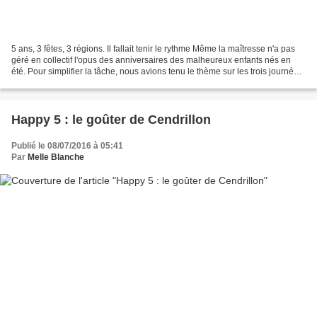
5 ans, 3 fêtes, 3 régions. Il fallait tenir le rythme Même la maîtresse n'a pas
géré en collectif l'opus des anniversaires des malheureux enfants nés en
été. Pour simplifier la tâche, nous avions tenu le thème sur les trois journées.
Pas masos non plus....
Happy 5 : le goûter de Cendrillon
Publié le 08/07/2016 à 05:41
Par
Melle Blanche