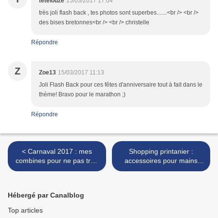
tetelouze
15/03/2017 17:04
très joli flash back , tes photos sont superbes.......<br /> <br />
des bises bretonnes<br /> <br /> christelle
Répondre
Z
Zoe13
15/03/2017 11:13
Joli Flash Back pour ces fêtes d'anniversaire tout à fait dans le
thème! Bravo pour le marathon ;)
Répondre
< Carnaval 2017 : mes
Shopping printanier :
combines pour ne pas trop
accessoires pour mains
dépenser (déguisements
vertes ou farniente >
pas chers)
Hébergé par Canalblog
Top articles