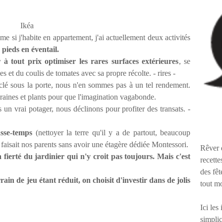
Ikéa
me si j'habite en appartement, j'ai actuellement deux activités
e pieds en éventail.
r à tout prix optimiser les rares surfaces extérieures
, se
ses et du coulis de tomates avec sa propre récolte. - rires -
 clé sous la porte, nous n'en sommes pas à un tel rendement.
graines et plants pour que l'imagination vagabonde.
n vrai potager, nous déclinons pour profiter des transats. -
asse-temps
(nettoyer la terre qu'il y a de partout, beaucoup
aisait nos parents sans avoir une étagère dédiée Montessori.
Rêver 
 fierté du jardinier qui n'y croit pas toujours. Mais c'est
recette
des fêt
rrain de jeu étant réduit, on choisit d'investir dans de jolis
tout m
Ici les
simplic