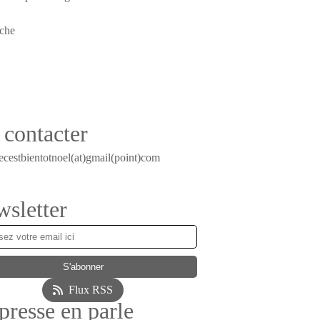
contacter
ecestbientotnoel(at)gmail(point)com
sletter
Flux RSS
presse en parle