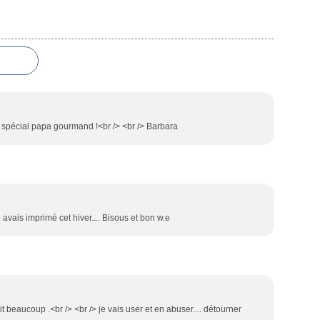
e spécial papa gourmand !<br /> <br /> Barbara
en avais imprimé cet hiver.... Bisous et bon w.e
it beaucoup .<br /> <br /> je vais user et en abuser.... détourner