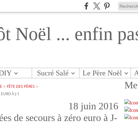
ôt Noël ... enfin pa
DIY
Sucré Salé
Le Père Noël
A
Me 
TE
>
FÊTE DES PÈRES
>
 EURO À J-1
18 juin 2016
dées de secours à zéro euro à J-