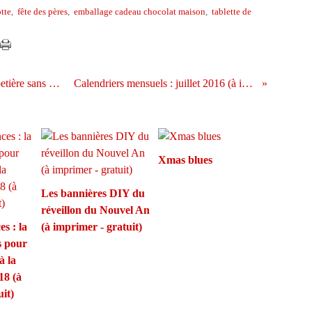
tte
,
fête des pères
,
emballage cadeau chocolat maison
,
tablette de
Esquimaux à la banane : recette sans sorbetière sans sucre sans lait (vegan)
Calendriers mensuels : juillet 2016 (à imprimer - gratuit)
Xmas blues
Les bannières DIY du
réveillon du Nouvel An
s : la
(à imprimer - gratuit)
s pour
à la
18 (à
it)