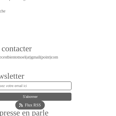
contacter
ecestbientotnoel(at)gmail(point)com
sletter
Flux RSS
presse en parle