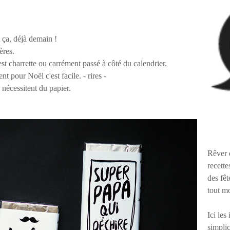
 ça, déjà demain !
pères.
 est charrette ou carrément passé à côté du calendrier.
 pour Noël c'est facile. - rires -
i nécessitent du papier.
Rêver 
recette
des fêt
tout m
Ici les
simplic