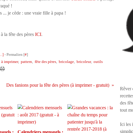
raqué !
... je cède : une vraie fille à papa !
.
 à la fête des pères
ICI
.
…
]
- Permalien [
#
]
,
à imprimer
,
pattern
,
fête des pères
,
bricolage
,
bricoleur
,
outils
Des fanions pour la fête des pères (à imprimer - gratuit)
Rêver 
recette
des fêt
tout m
Ici les
simplic
suels :
Calendriers mensuels :