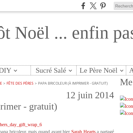
ôt Noël ... enfin pa
DIY
Sucré Salé
Le Père Noël
A
Me 
TE
>
FÊTE DES PÈRES
>
PAPA BRICOLEUR (À IMPRIMER - GRATUIT)
12 juin 2014
rimer - gratuit)
 papa bricoleur, mais quand avant hier
Sarah Hearts
a partagé