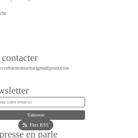
contacter
ecestbientotnoel(at)gmail(point)com
sletter
Flux RSS
presse en parle