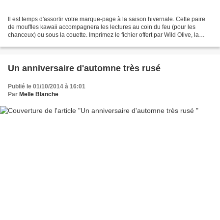
Il est temps d'assortir votre marque-page à la saison hivernale. Cette paire
de mouffles kawaii accompagnera les lectures au coin du feu (pour les
chanceux) ou sous la couette. Imprimez le fichier offert par Wild Olive, la
fabrication de ce DIY ne vous...
Un anniversaire d'automne très rusé
Publié le 01/10/2014 à 16:01
Par
Melle Blanche