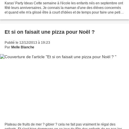
Karas' Party Ideas Cette semaine à l'école les enfants nés en septembre ont
fêté leurs anniversaires. Je connais la maman d'une des élèves concernés
et quand elle m'a glissé être à court d'idées et de temps pour faire une petite
fête ce week-end à la...
Et si on faisait une pizza pour Noël ?
Publié le 12/12/2013 à 19:23
Par
Melle Blanche
Plateau de fruits de mer ? gibier ? cela ne fait pas vraiment le régal des
enfants. Et c'est bien dommage en ce jour de fête des enfants de ne pas les