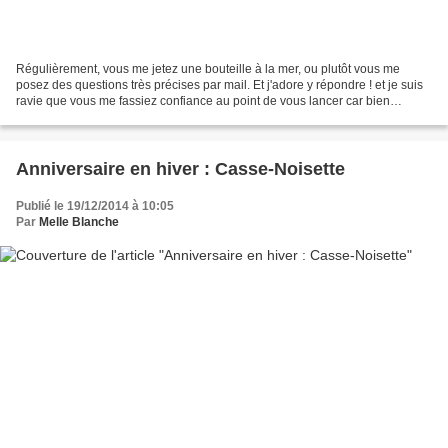
Régulièrement, vous me jetez une bouteille à la mer, ou plutôt vous me
posez des questions très précises par mail. Et j'adore y répondre ! et je suis
ravie que vous me fassiez confiance au point de vous lancer car bien
souvent ça commence ainsi : "Bonjour...
Anniversaire en hiver : Casse-Noisette
Publié le 19/12/2014 à 10:05
Par
Melle Blanche