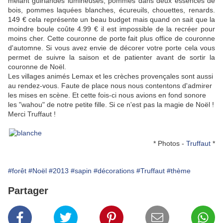
mêlant guirlandes lumineuses, pommes dans deux essences de
bois, pommes laquées blanches, écureuils, chouettes, renards.
149 € cela représente un beau budget mais quand on sait que la
moindre boule coûte 4.99 € il est impossible de la recréer pour
moins cher. Cette couronne de porte fait plus office de couronne
d'automne. Si vous avez envie de décorer votre porte cela vous
permet de suivre la saison et de patienter avant de sortir la
couronne de Noël.
Les villages animés Lemax et les crèches provençales sont aussi
au rendez-vous. Faute de place nous nous contentons d'admirer
les mises en scène. Et cette fois-ci nous avions en fond sonore
les "wahou" de notre petite fille. Si ce n'est pas la magie de Noël !
Merci Truffaut !
* Photos -
Truffaut
*
#forêt
#Noël
#2013
#sapin
#décorations
#Truffaut
#thème
Partager