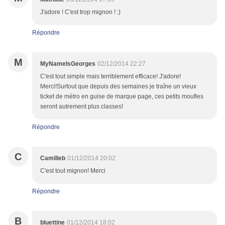
J'adore ! C'est trop mignon ! :)
Répondre
M
MyNameIsGeorges
02/12/2014 22:27
C'est tout simple mais terriblement efficace! J'adore!
Merci!Surtout que depuis des semaines je traîne un vieux
ticket de métro en guise de marque page, ces petits moufles
seront autrement plus classes!
Répondre
C
Camilleb
01/12/2014 20:02
C'est tout mignon! Merci
Répondre
B
bluettine
01/12/2014 18:02