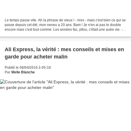
Le temps passe vite. Ah la phrase de vieux ! - rires - mais c'est bien ce qui se
passe depuis cet été, mon neveu a 20 ans. Bam ! Je n'en ai pas le double
encore mais c'est tout comme. Les années fac, pfiou, c'était une autre vie. -
rires - On verra quand...
Ali Express, la vérité : mes conseils et mises en
garde pour acheter malin
Publié le 08/04/2016 à 05:18
Par
Melle Blanche