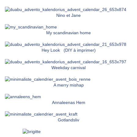
Nino et Jane
My scandinavian home
Hey Look
(DIY à imprimer)
Weekday carnival
A merry mishap
Annaleenas Hem
Gotlandsliv