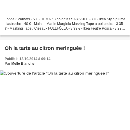
Lot de 3 carnets - 5 € - HEMA / Bloc-notes SÄRSKILD - 7 € - Ikéa Stylo plume
d'autruche - 40 € - Maison Martin Margiela Masking Tape à pois noirs - 3.35
€ - Masking Tape / Ciseaux FULLFÖLJA - 3.99 € - Ikéa Feutre Posca - 3.99 €
- Cultura / Règle en métal...
Oh la tarte au citron meringuée !
Publié le 13/10/2014 à 09:14
Par
Melle Blanche