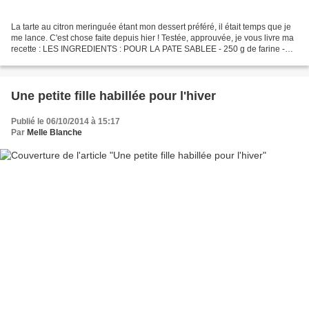
La tarte au citron meringuée étant mon dessert préféré, il était temps que je
me lance. C'est chose faite depuis hier ! Testée, approuvée, je vous livre ma
recette : LES INGREDIENTS : POUR LA PATE SABLEE - 250 g de farine -
125 g de beurre coupé en dés...
Une petite fille habillée pour l'hiver
Publié le 06/10/2014 à 15:17
Par
Melle Blanche