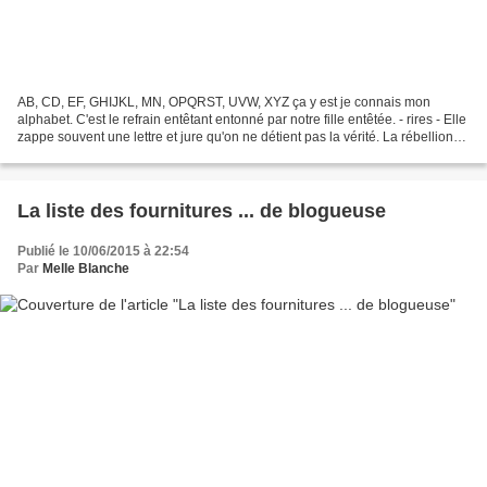
AB, CD, EF, GHIJKL, MN, OPQRST, UVW, XYZ ça y est je connais mon
alphabet. C'est le refrain entêtant entonné par notre fille entêtée. - rires - Elle
zappe souvent une lettre et jure qu'on ne détient pas la vérité. La rébellion
en culottes courtes. - rires...
La liste des fournitures ... de blogueuse
Publié le 10/06/2015 à 22:54
Par
Melle Blanche