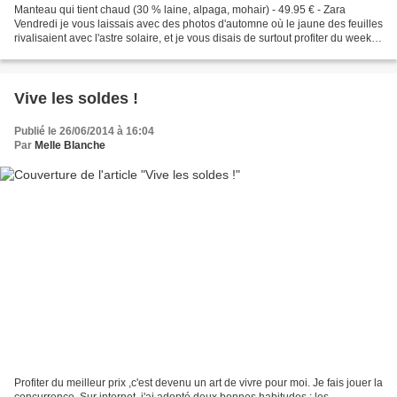
Manteau qui tient chaud (30 % laine, alpaga, mohair) - 49.95 € - Zara
Vendredi je vous laissais avec des photos d'automne où le jaune des feuilles
rivalisaient avec l'astre solaire, et je vous disais de surtout profiter du week-
end pour ramasser des feuilles...
Vive les soldes !
Publié le 26/06/2014 à 16:04
Par
Melle Blanche
Profiter du meilleur prix ,c'est devenu un art de vivre pour moi. Je fais jouer la
concurrence. Sur internet, j'ai adopté deux bonnes habitudes : les