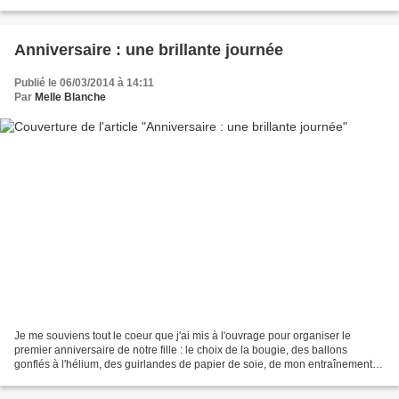
de l'ordinaire. Robes Asos : 1 - 2...
Anniversaire : une brillante journée
Publié le 06/03/2014 à 14:11
Par
Melle Blanche
Je me souviens tout le coeur que j'ai mis à l'ouvrage pour organiser le
premier anniversaire de notre fille : le choix de la bougie, des ballons
gonflés à l'hélium, des guirlandes de papier de soie, de mon entraînement
pour le gâteau à étages, du dessin...