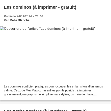
Les dominos (à imprimer - gratuit)
Publié le 24/01/2014 à 21:46
Par
Melle Blanche
Les dominos sont bien pratiques pour occuper les enfants lors d'un temps
calme. Ceux de Mer Mag cumulent les points positifs : à imprimer
gratuitement, un graphisme simplifié mais stylisé, un gain de place.
D'ailleurs je ne vois aucun point négatif. Il...