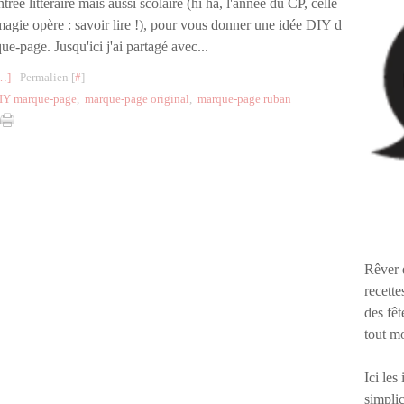
ntrée littéraire mais aussi scolaire (hi ha, l'année du CP, celle
magie opère : savoir lire !), pour vous donner une idée DIY d
ue-page. Jusqu'ici j'ai partagé avec...
…
]
- Permalien [
#
]
IY marque-page
,
marque-page original
,
marque-page ruban
Rêver 
recette
des fêt
tout m
Ici les
simplic