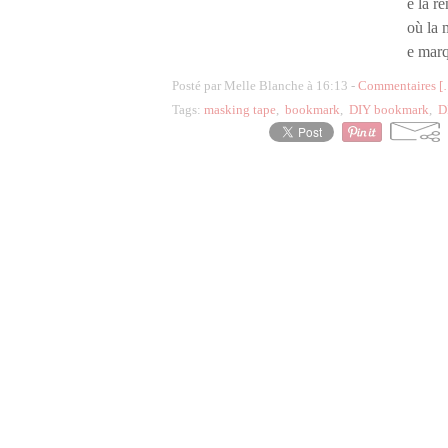
e la re
où la 
e marq
Posté par Melle Blanche à 16:13 -
Commentaires [
Tags:
masking tape
,
bookmark
,
DIY bookmark
,
D