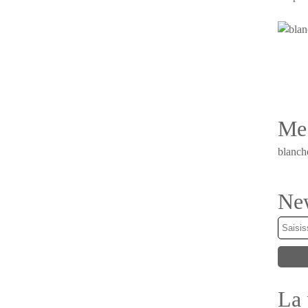
Me 
blanch
New
La 