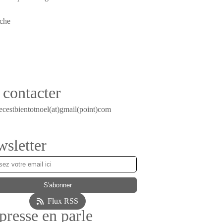
contacter
ecestbientotnoel(at)gmail(point)com
sletter
Flux RSS
presse en parle