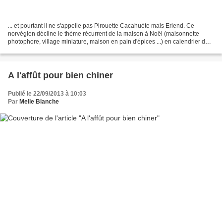
... et pourtant il ne s'appelle pas Pirouette Cacahuète mais Erlend. Ce
norvégien décline le thème récurrent de la maison à Noël (maisonnette
photophore, village miniature, maison en pain d'épices ...) en calendrier de
l'Avent. Ce DIY nécessite de l'anticipation....
A l'affût pour bien chiner
Publié le 22/09/2013 à 10:03
Par
Melle Blanche