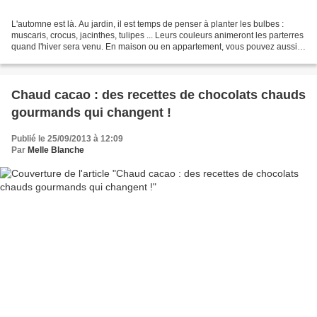
L'automne est là. Au jardin, il est temps de penser à planter les bulbes :
muscaris, crocus, jacinthes, tulipes ... Leurs couleurs animeront les parterres
quand l'hiver sera venu. En maison ou en appartement, vous pouvez aussi
jouer les jardiniers en...
Chaud cacao : des recettes de chocolats chauds
gourmands qui changent !
Publié le 25/09/2013 à 12:09
Par
Melle Blanche