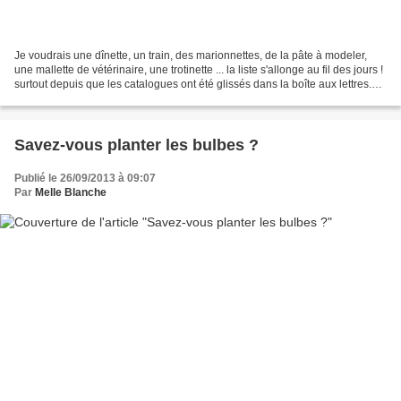
Je voudrais une dînette, un train, des marionnettes, de la pâte à modeler,
une mallette de vétérinaire, une trotinette ... la liste s'allonge au fil des jours !
surtout depuis que les catalogues ont été glissés dans la boîte aux lettres.
Encore quelques...
Savez-vous planter les bulbes ?
Publié le 26/09/2013 à 09:07
Par
Melle Blanche