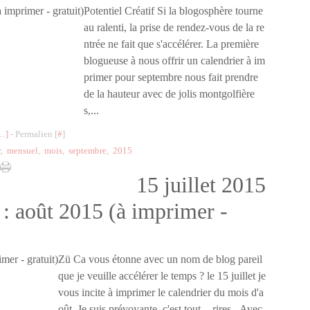
Potentiel Créatif Si la blogosphère tourne
au ralenti, la prise de rendez-vous de la re
ntrée ne fait que s'accélérer. La première
blogueuse à nous offrir un calendrier à im
primer pour septembre nous fait prendre
de la hauteur avec de jolis montgolfière
s,...
…
]
- Permalien [
#
]
r
,
mensuel
,
mois
,
septembre
,
2015
15 juillet 2015
 : août 2015 (à imprimer -
Zü Ca vous étonne avec un nom de blog pareil
que je veuille accélérer le temps ? le 15 juillet je
vous incite à imprimer le calendrier du mois d'a
oût. Je suis prévoyante, c'est tout. - rires - Avec