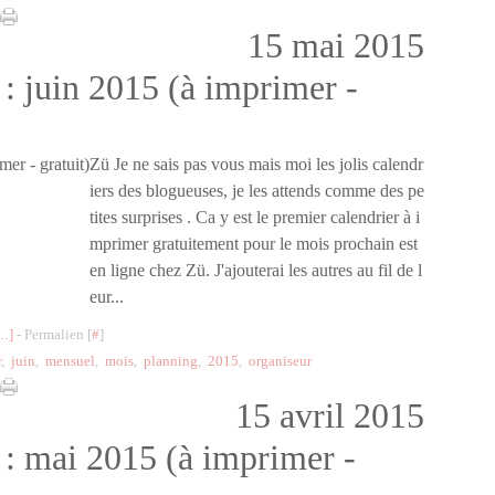
15 mai 2015
: juin 2015 (à imprimer -
Zü Je ne sais pas vous mais moi les jolis calendr
iers des blogueuses, je les attends comme des pe
tites surprises . Ca y est le premier calendrier à i
mprimer gratuitement pour le mois prochain est
en ligne chez Zü. J'ajouterai les autres au fil de l
eur...
…
]
- Permalien [
#
]
r
,
juin
,
mensuel
,
mois
,
planning
,
2015
,
organiseur
15 avril 2015
 : mai 2015 (à imprimer -