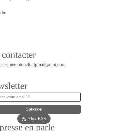
contacter
ecestbientotnoel(at)gmail(point)com
sletter
Flux RSS
presse en parle