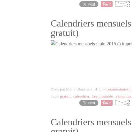
Calendriers mensuels 
gratuit)
Posté par Melle Blanche à 14:33 -
Commentaires [
Tags:
gratuit
,
calendrier
,
free printable
,
à imprime
Calendriers mensuels
gratuit)