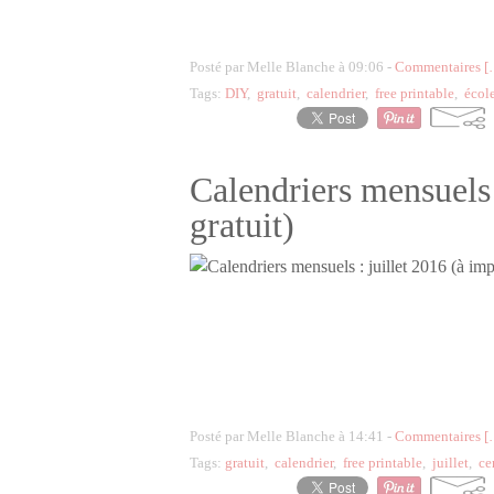
Posté par Melle Blanche à 09:06 -
Commentaires [
Tags:
DIY
,
gratuit
,
calendrier
,
free printable
,
écol
Calendriers mensuels 
gratuit)
Posté par Melle Blanche à 14:41 -
Commentaires [
Tags:
gratuit
,
calendrier
,
free printable
,
juillet
,
ce