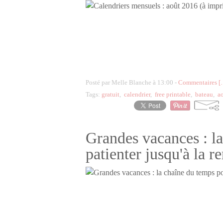
Posté par Melle Blanche à 13:00 -
Commentaires [
Tags:
gratuit
,
calendrier
,
free printable
,
bateau
,
a
Grandes vacances : l
patienter jusqu'à la r