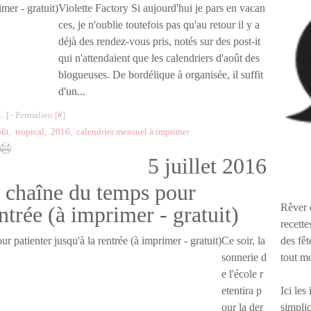
Violette Factory Si aujourd'hui je pars en vacan
ces, je n'oublie toutefois pas qu'au retour il y a
déjà des rendez-vous pris, notés sur des post-it
qui n'attendaient que les calendriers d'août des
blogueuses. De bordélique à organisée, il suffit
d'un...
…
]
- Permalien [
#
]
oût
,
tropical
,
2016
,
calendrier mensuel à imprimer
5 juillet 2016
a chaîne du temps pour
Rêver 
entrée (à imprimer - gratuit)
recette
des fêt
Ce soir, la
tout m
sonnerie d
e l'école r
Ici les
etentira p
simplic
our la der