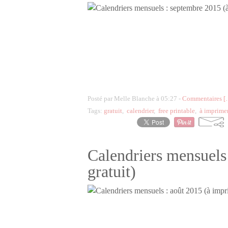
Posté par Melle Blanche à 05:27 -
Commentaires [
Tags:
gratuit
,
calendrier
,
free printable
,
à imprime
Calendriers mensuels
gratuit)