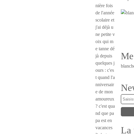
nière fois
de l'année
scolaire et
j'ai déjà u
ne petite v
oix qui m
e tanne dé
Me 
jà depuis
quelques j
blanch
ours : c'es
t quand l'a
nniversair
New
e de mon
amoureux
? c'est qua
nd que pa
pa est en
La 
vacances