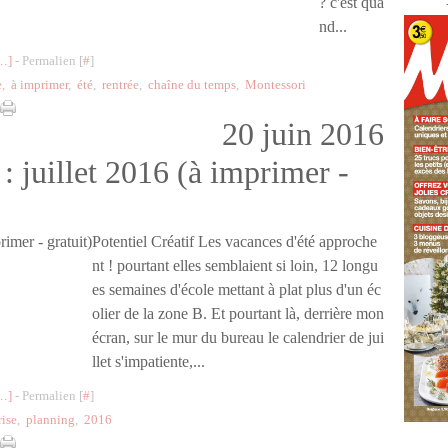
? c'est qua
nd...
…
]
- Permalien [
#
]
e
,
à imprimer
,
été
,
rentrée
,
chaîne du temps
,
Montessori
20 juin 2016
: juillet 2016 (à imprimer -
Potentiel Créatif Les vacances d'été approche
nt ! pourtant elles semblaient si loin, 12 longu
es semaines d'école mettant à plat plus d'un éc
olier de la zone B. Et pourtant là, derrière mon
écran, sur le mur du bureau le calendrier de jui
llet s'impatiente,...
…
]
- Permalien [
#
]
rise
,
planning
,
2016