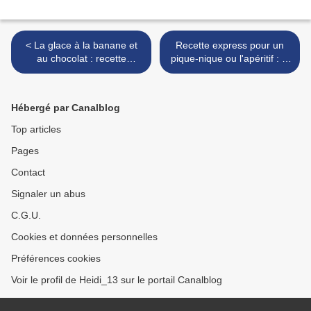
< La glace à la banane et
Recette express pour un
au chocolat : recette
pique-nique ou l'apéritif : la
maison, facile et rapide
tapenade noire >
(sans sorbetière)
Hébergé par Canalblog
Top articles
Pages
Contact
Signaler un abus
C.G.U.
Cookies et données personnelles
Préférences cookies
Voir le profil de Heidi_13 sur le portail Canalblog