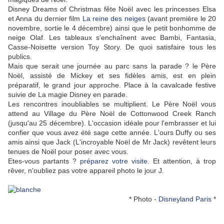
Disney Dreams of Christmas fête Noël avec les princesses Elsa
et Anna du dernier film
La reine des neiges
(avant première le 20
novembre, sortie le 4 décembre) ainsi que le petit bonhomme de
neige Olaf. Les tableaux s'enchaînent avec Bambi, Fantasia,
Casse-Noisette version Toy Story. De quoi satisfaire tous les
publics.
Mais que serait une journée au parc sans la parade ? le Père
Noël, assisté de Mickey et ses fidèles amis, est en plein
préparatif, le grand jour approche. Place à la cavalcade festive
suivie de La magie Disney en parade.
Les rencontres inoubliables se multiplient. Le Père Noël vous
attend au Village du Père Noël de Cottonwood Creek Ranch
(jusqu'au 25 décembre). L'occasion idéale pour l'embrasser et lui
confier que vous avez été sage cette année. L'ours Duffy ou ses
amis ainsi que Jack (L'incroyable Noël de Mr Jack) revêtent leurs
tenues de Noël pour poser avec vous.
Etes-vous partants ?
préparez votre visite
. Et attention, à trop
rêver, n'oubliez pas votre appareil photo le jour J.
* Photo -
Disneyland Paris
*