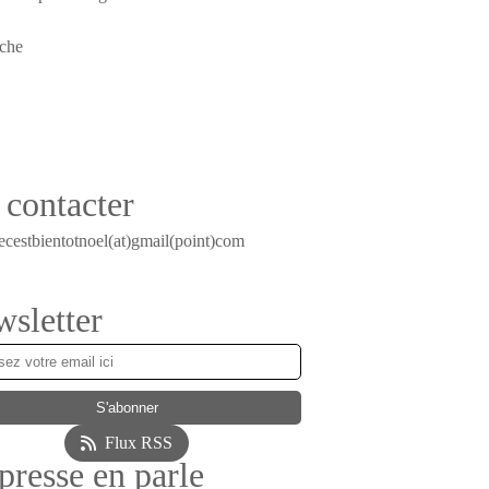
contacter
ecestbientotnoel(at)gmail(point)com
sletter
Flux RSS
presse en parle