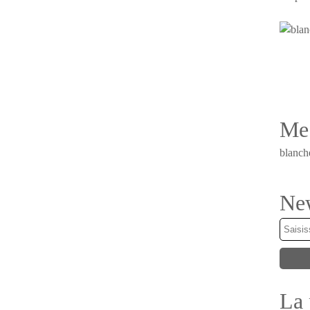
Me 
blanch
New
La 