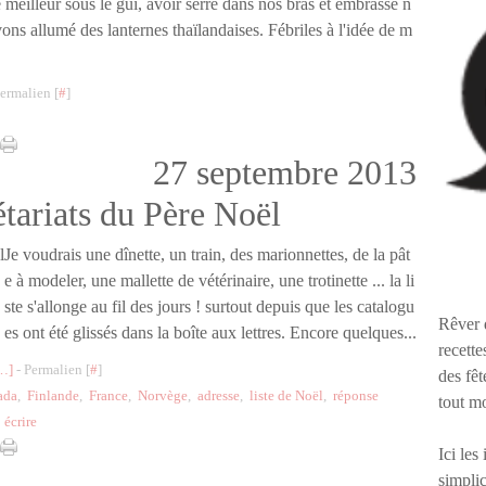
 le meilleur sous le gui, avoir serré dans nos bras et embrassé n
ons allumé des lanternes thaïlandaises. Fébriles à l'idée de m
ermalien [
#
]
27 septembre 2013
étariats du Père Noël
Je voudrais une dînette, un train, des marionnettes, de la pât
e à modeler, une mallette de vétérinaire, une trotinette ... la li
ste s'allonge au fil des jours ! surtout depuis que les catalogu
Rêver 
es ont été glissés dans la boîte aux lettres. Encore quelques...
recette
…
]
- Permalien [
#
]
des fêt
ada
,
Finlande
,
France
,
Norvège
,
adresse
,
liste de Noël
,
réponse
tout m
,
écrire
Ici les
simplic