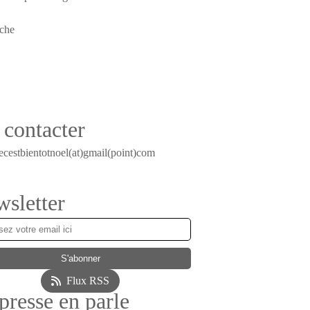
contacter
ecestbientotnoel(at)gmail(point)com
sletter
Flux RSS
presse en parle