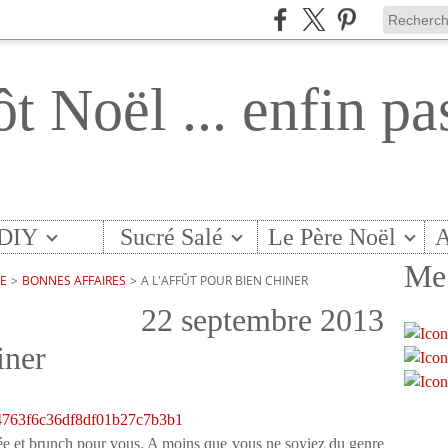
ôt Noël ... enfin pa
DIY
Sucré Salé
Le Père Noël
A
Me 
TE
>
BONNES AFFAIRES
>
A L'AFFÛT POUR BIEN CHINER
22 septembre 2013
iner
ée et brunch pour vous. A moins que vous ne soyiez du genre