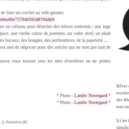
 de faire un crochet au vide-grenier.
en un créneau pour dénicher des trésors endormis : une luge
glace, une vieille caisse de pommes, un cadre doré, un plaid
es bocaux, des bougies, des perforatrices, de la papeterie ...
 est aisé de négocier pour des articles qui ne sont pas tant de
ouvez vous tourner vers les sites d'enchères ou de petites
Rêver 
recette
* Photo -
Lantliv Norregard
*
des fêt
* Photo -
Lantliv Norregard
*
tout m
Ici les
…
]
- Permalien [
#
]
simplic