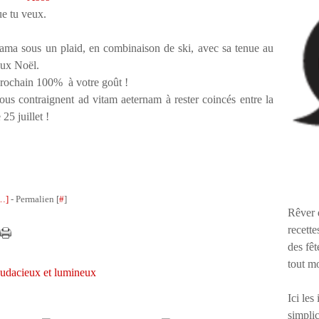
ue tu veux.
jama sous un plaid, en combinaison de ski, avec sa tenue au
yeux Noël.
 prochain 100% à votre goût !
us contraignent ad vitam aeternam à rester coincés entre la
 25 juillet !
…
]
- Permalien [
#
]
Rêver 
recette
des fêt
tout m
 audacieux et lumineux
Ici les
simplic