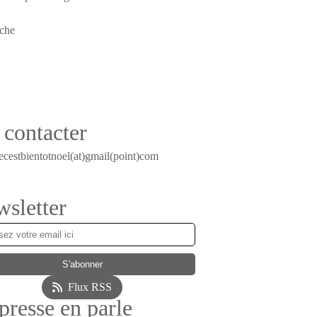
contacter
ecestbientotnoel(at)gmail(point)com
sletter
Flux RSS
presse en parle