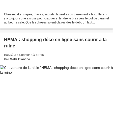
Cheesecake, crêpes, glaces, yaourts, faisselles ou carrément à la cuillère, il
y a toujours une excuse pour craquer et tendre le bras vers le pot de caramel
au beurre salé. Que les choses soient claires dès le début, il faut
impérativement "manger, bouger",...
HEMA : shopping déco en ligne sans courir à la
ruine
Publié le 14/09/2016 à 18:16
Par
Melle Blanche