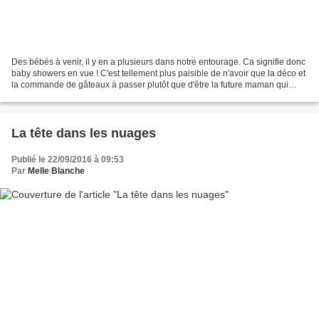
Des bébés à venir, il y en a plusieurs dans notre entourage. Ca signifie donc
baby showers en vue ! C'est tellement plus paisible de n'avoir que la déco et
la commande de gâteaux à passer plutôt que d'être la future maman qui
jongle entre insomnie/nausées/souffle...
La tête dans les nuages
Publié le 22/09/2016 à 09:53
Par
Melle Blanche