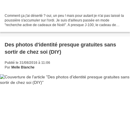
Comment ça j'ai déserté ? oui, un peu ! mais pour autant je n'ai pas laissé la
poussière s'accumuler sur l'ordi. Je suis d'ailleurs passée en mode
"recherche active de cadeaux de Noël". A presque J-100, le cadeau de
l'arbre de Noël du CE a été choisi....
Des photos d'identité presque gratuites sans
sortir de chez soi (DIY)
Publié le 31/08/2016 à 11:06
Par
Melle Blanche