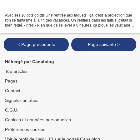
Avec ses 10 ptits doigts Une rentrée aux taquets ! ça, c'est la projection que
l'on se fantasme à la fin des vacances. On vérifiera dans les faits si c'était si
bien réglé. - rires - Rien que de se lever à 8 heures, ça pique les yeux alors
ça va donner...
< Page précédente
Page suivante >
Hébergé par Canalblog
Top articles
Pages
Contact
Signaler un abus
C.G.U.
Cookies et données personnelles
Préférences cookies
Voir le profil de Heidi_13 sur le portail Canalblog