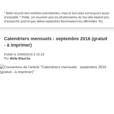
* Billet recyclé des rentrées précédentes, mais le bon plan est toujours aussi
d'actualité. * Petite, j'ai souvenir que les photomatons de ma ville étaient pris
d'assaut fin août et que début septembre fleurissaient les affichettes "En
panne". Il fallait...
Calendriers mensuels : septembre 2016 (gratuit
- à imprimer)
Publié le 24/08/2016 à 16:19
Par
Melle Blanche