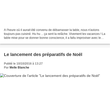
A l'heure où il aurait été convenu de débarrasser la table, nous n'avions
toujours pas cuisiné. Hu hu ... ça sent la relâche. Vivement les vacances ! La
table mise pour se donner bonne conscience, il a fallu improviser avec le
contenu du frigo mais surtout...
Le lancement des préparatifs de Noël
Publié le 10/10/2016 à 13:27
Par
Melle Blanche