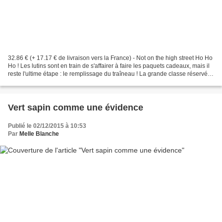
32.86 € (+ 17.17 € de livraison vers la France) - Not on the high street Ho Ho
Ho ! Les lutins sont en train de s'affairer à faire les paquets cadeaux, mais il
reste l'ultime étape : le remplissage du traîneau ! La grande classe réservée
aux enfants sages...
Vert sapin comme une évidence
Publié le 02/12/2015 à 10:53
Par
Melle Blanche