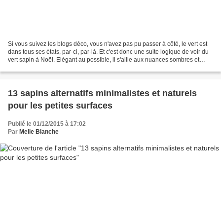
Si vous suivez les blogs déco, vous n'avez pas pu passer à côté, le vert est
dans tous ses états, par-ci, par-là. Et c'est donc une suite logique de voir du
vert sapin à Noël. Elégant au possible, il s'allie aux nuances sombres et
profondes telles le...
13 sapins alternatifs minimalistes et naturels
pour les petites surfaces
Publié le 01/12/2015 à 17:02
Par
Melle Blanche