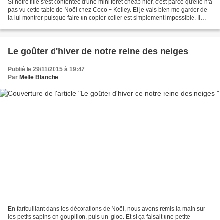
Si notre fille s'est contentée d'une mini forêt cheap hier, c'est parce qu'elle n'a
pas vu cette table de Noël chez Coco + Kelley. Et je vais bien me garder de
la lui montrer puisque faire un copier-coller est simplement impossible. Il
faudrait que je...
Le goûter d'hiver de notre reine des neiges
Publié le 29/11/2015 à 19:47
Par
Melle Blanche
En farfouillant dans les décorations de Noël, nous avons remis la main sur
les petits sapins en goupillon, puis un igloo. Et si ça faisait une petite