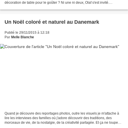
décoration de table pour le goûter ? Ni une ni deux, Olaf s'est invité.
Quelques minutes après c'est...
Un Noël coloré et naturel au Danemark
Publié le 29/11/2015 à 12:18
Par
Melle Blanche
Quand je découvre des reportages photos, outre les visuels je m'attache à
lire les interviews des familles où j'adore découvrir des traditions, des
morceaux de vie, de la nostalgie, de la créativité partagée. Et ça ne loupe
pas avec Belinda et Steffen...