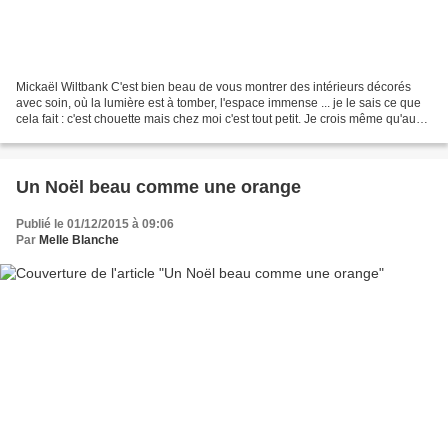
Mickaël Wiltbank C'est bien beau de vous montrer des intérieurs décorés
avec soin, où la lumière est à tomber, l'espace immense ... je le sais ce que
cela fait : c'est chouette mais chez moi c'est tout petit. Je crois même qu'au
jeu de la famille de la...
Un Noël beau comme une orange
Publié le 01/12/2015 à 09:06
Par
Melle Blanche