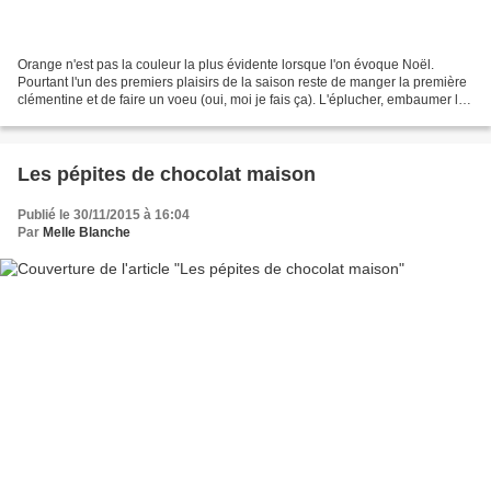
Orange n'est pas la couleur la plus évidente lorsque l'on évoque Noël.
Pourtant l'un des premiers plaisirs de la saison reste de manger la première
clémentine et de faire un voeu (oui, moi je fais ça). L'éplucher, embaumer la
pièce, s'amuser avec la peau,...
Les pépites de chocolat maison
Publié le 30/11/2015 à 16:04
Par
Melle Blanche