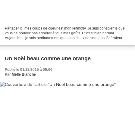
Partager ici mes coups de coeur est mon leitmotiv. Je suis consciente que
vous ne pouvez pas adhérer à tous mes goûts. Et c'est bien normal.
Aujourd'hui, je sais pertinamment que mon choix ne sera pas fédérateur.
Trop décalé, trop arty, trop tout ! Finalement...
Un Noël beau comme une orange
Publié le 01/12/2015 à 09:06
Par
Melle Blanche