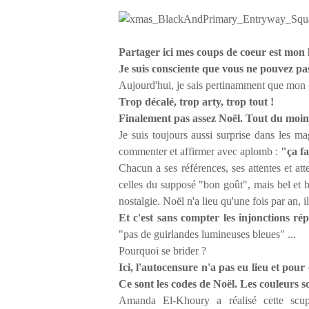
Partager ici mes coups de coeur est mon 
Je suis consciente que vous ne pouvez pa
Aujourd'hui, je sais pertinamment que mon c
Trop décalé, trop arty, trop tout !
Finalement pas assez Noël. Tout du moin
Je suis toujours aussi surprise dans les m
commenter et affirmer avec aplomb :
"ça fa
Chacun a ses références, ses attentes et at
celles du supposé "bon goût", mais bel et b
nostalgie. Noël n'a lieu qu'une fois par an, i
Et c'est sans compter les injonctions ré
"pas de guirlandes lumineuses bleues" ...
Pourquoi se brider ?
Ici, l'autocensure n'a pas eu lieu et pou
Ce sont les codes de Noël. Les couleurs 
Amanda El-Khoury a réalisé cette scu