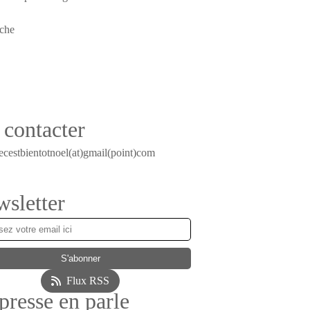
contacter
ecestbientotnoel(at)gmail(point)com
sletter
Flux RSS
presse en parle