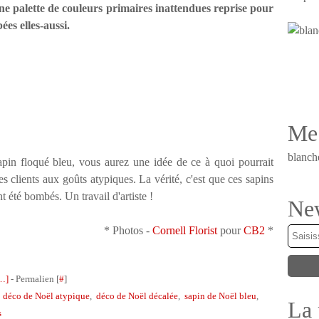
e palette de couleurs primaires inattendues reprise pour
ées elles-aussi.
Me 
blanch
sapin floqué bleu, vous aurez une idée de ce à quoi pourrait
s clients aux goûts atypiques. La vérité, c'est que ces sapins
nt été bombés. Un travail d'artiste !
New
* Photos -
Cornell Florist
pour
CB2
*
…
]
- Permalien [
#
]
,
déco de Noël atypique
,
déco de Noël décalée
,
sapin de Noël bleu
,
La 
s