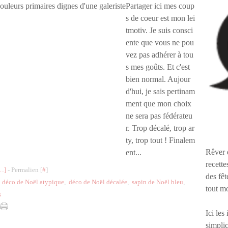
Partager ici mes coup
s de coeur est mon lei
tmotiv. Je suis consci
ente que vous ne pou
vez pas adhérer à tou
s mes goûts. Et c'est
bien normal. Aujour
d'hui, je sais pertinam
ment que mon choix
ne sera pas fédérateu
r. Trop décalé, trop ar
ty, trop tout ! Finalem
Rêver 
ent...
recette
…
]
- Permalien [
#
]
des fêt
,
déco de Noël atypique
,
déco de Noël décalée
,
sapin de Noël bleu
,
tout m
s
Ici les
simplic