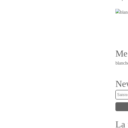
Me 
blanch
New
La 