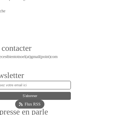
contacter
ecestbientotnoel(at)gmail(point)com
sletter
Flux RSS
presse en parle