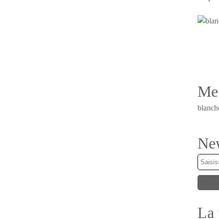
Me 
blanch
New
La 