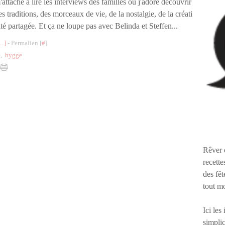
'attache à lire les interviews des familles où j'adore découvrir
es traditions, des morceaux de vie, de la nostalgie, de la créati
ité partagée. Et ça ne loupe pas avec Belinda et Steffen...
…
]
- Permalien [
#
]
e
,
hygge
Rêver 
recette
des fêt
tout m
Ici les
simplic