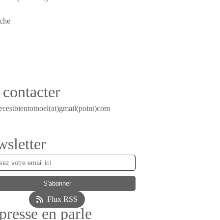
contacter
ecestbientotnoel(at)gmail(point)com
sletter
Flux RSS
presse en parle