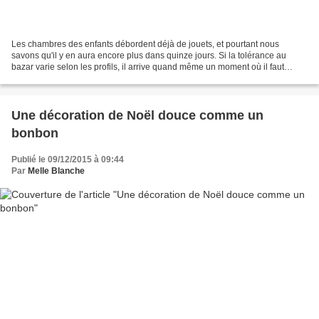
Les chambres des enfants débordent déjà de jouets, et pourtant nous
savons qu'il y en aura encore plus dans quinze jours. Si la tolérance au
bazar varie selon les profils, il arrive quand même un moment où il faut
ranger, ne serait-ce que pour s'y retrouver...
Une décoration de Noël douce comme un
bonbon
Publié le 09/12/2015 à 09:44
Par
Melle Blanche