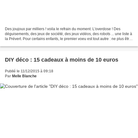
Des joujoux par milliers ! voila le refrain du moment. L'overdose ! Des
déguisements, des jeux de société, des jeux vidéos, des robots ... une liste à
la Prévert. Pour certains enfants, le premier voeu est tout autre : ne plus être
malade. Il n'y a pas...
DIY déco : 15 cadeaux à moins de 10 euros
Publié le 11/12/2015 à 09:18
Par
Melle Blanche