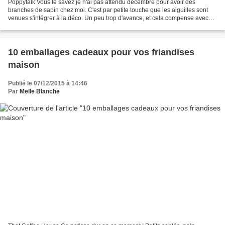
Poppytalk Vous le savez je n'ai pas attendu décembre pour avoir des
branches de sapin chez moi. C'est par petite touche que les aiguilles sont
venues s'intégrer à la déco. Un peu trop d'avance, et cela compense avec
notre retard pour le "vrai" sapin....
10 emballages cadeaux pour vos friandises
maison
Publié le 07/12/2015 à 14:46
Par
Melle Blanche