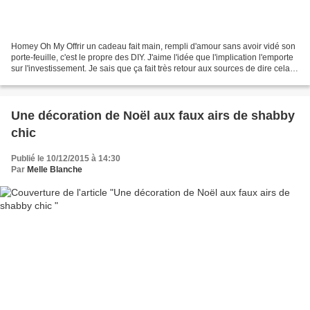
Homey Oh My Offrir un cadeau fait main, rempli d'amour sans avoir vidé son
porte-feuille, c'est le propre des DIY. J'aime l'idée que l'implication l'emporte
sur l'investissement. Je sais que ça fait très retour aux sources de dire cela
mais j'ai grandi...
Une décoration de Noël aux faux airs de shabby
chic
Publié le 10/12/2015 à 14:30
Par
Melle Blanche