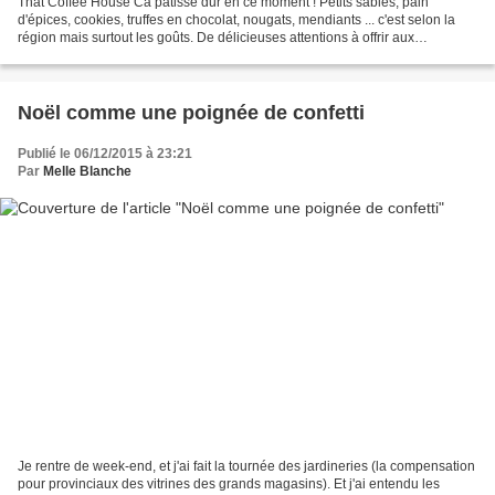
That Coffee House Ca patisse dur en ce moment ! Petits sablés, pain
d'épices, cookies, truffes en chocolat, nougats, mendiants ... c'est selon la
région mais surtout les goûts. De délicieuses attentions à offrir aux
personnes bienveillantes toute l'année....
Noël comme une poignée de confetti
Publié le 06/12/2015 à 23:21
Par
Melle Blanche
Je rentre de week-end, et j'ai fait la tournée des jardineries (la compensation
pour provinciaux des vitrines des grands magasins). Et j'ai entendu les