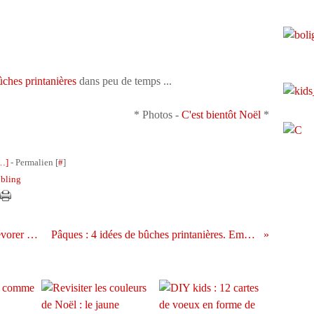
ûches printanières
dans peu de temps ...
* Photos -
C'est bientôt Noël
*
…
]
- Permalien [
#
]
 bling
Poisson d'avril : la pêche gourmande à dévorer (à imprimer ou à fabriquer)
Pâques : 4 idées de bûches printanières. Emballés ? Alors c'est roulé !