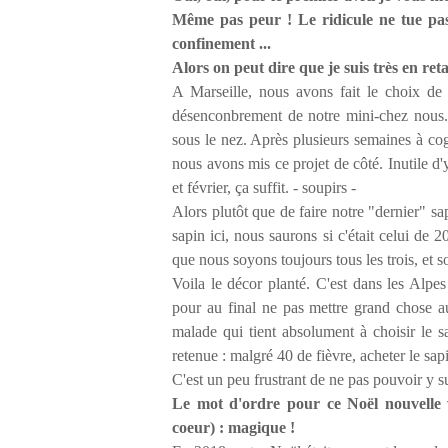
Même pas peur ! Le ridicule ne tue pas
confinement ...
Alors on peut dire que je suis très en ret
A Marseille, nous avons fait le choix de
désenconbrement de notre mini-chez nous. 
sous le nez. Après plusieurs semaines à cog
nous avons mis ce projet de côté. Inutile d'
et février, ça suffit. - soupirs -
Alors plutôt que de faire notre "dernier" sa
sapin ici, nous saurons si c'était celui de 2
que nous soyons toujours tous les trois, et so
Voila le décor planté. C'est dans les Alp
pour au final ne pas mettre grand chose au
malade qui tient absolument à choisir le sa
retenue : malgré 40 de fièvre, acheter le sapin
C'est un peu frustrant de ne pas pouvoir y s
Le mot d'ordre pour ce Noël nouvelle v
coeur) : magique !