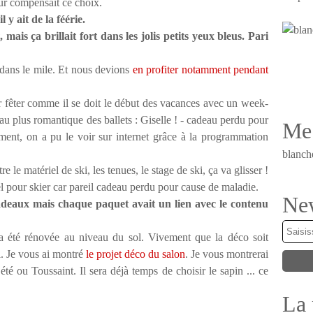
eur compensait ce choix.
l y ait de la féérie.
ais ça brillait fort dans les jolis petits yeux bleus. Pari
dans le mile. Et nous devions
en profiter notamment pendant
ur fêter comme il se doit le début des vacances avec un week-
 au plus romantique des ballets : Giselle ! - cadeau perdu pour
Me 
ement, on a pu le voir sur internet grâce à la programmation
blanch
re le matériel de ski, les tenues, le stage de ski, ça va glisser !
l pour skier car pareil cadeau perdu pour cause de maladie.
New
adeaux mais chaque paquet avait un lien avec le contenu
 a été rénovée au niveau du sol. Vivement que la déco soit
i. Je vous ai montré
le projet déco du salon
. Je vous montrerai
été ou Toussaint. Il sera déjà temps de choisir le sapin ... ce
La 