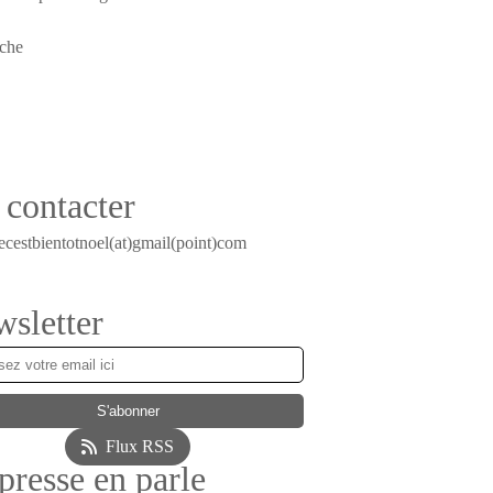
contacter
ecestbientotnoel(at)gmail(point)com
sletter
Flux RSS
presse en parle