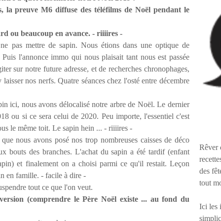
, la preuve M6 diffuse des téléfilms de Noël pendant le
ard ou beaucoup en avance. - riiiires -
 ne pas mettre de sapin. Nous étions dans une optique de
Puis l'annonce immo qui nous plaisait tant nous est passée
iter sur notre future adresse, et de recherches chronophages,
y laisser nos nerfs. Quatre séances chez l'osté entre décembre
pin ici, nous avons délocalisé notre arbre de Noël. Le dernier
018 ou si ce sera celui de 2020. Peu importe, l'essentiel c'est
us le même toit. Le sapin hein ... - riiiires -
es que nous avons posé nos trop nombreuses caisses de déco
Rêver 
x bouts des branches. L'achat du sapin a été tardif (enfant
recette
pin) et finalement on a choisi parmi ce qu'il restait. Leçon
des fêt
 en famille. - facile à dire -
tout m
uspendre tout ce que l'on veut.
ersion (comprendre le Père Noël existe ... au fond du
Ici les
simplic