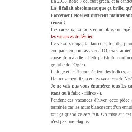
En 2018, notre Noël était green, et la cand
Là, il fallait absolument que ça brille, qu'i
Forcément Noël est différent maintenant, m
réussi !
Les cadeaux, toujours en nombre, ont tapé 
les vacances de février.
Le velours rouge, la danseuse, le tulle, po
end parisien pour assister à l'Opéra Garnier
cause de maladie - Petit plaisir du confin
gratuite de l'Opéra.
La luge et les flocons étaient des indices, ent
Heureusement il y a eu les vacances de Noë
Je ne vais pas vous énumérer tous les c
(tant qu'à faire - riiires - ).
Pendant ces vacances d'hiver, cette pièce
terminée car les murs blancs sont d'un ennu
tout ça quand ce sera fait. On mise sur cet 
n'est pas une blague.