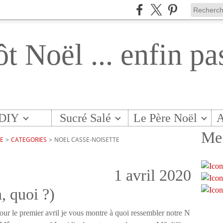
ôt Noël ... enfin pa
DIY
Sucré Salé
Le Père Noël
A
Me 
TE
>
CATEGORIES
>
NOEL CASSE-NOISETTE
1 avril 2020
, quoi ?)
our le premier avril je vous montre à quoi ressembler notre N