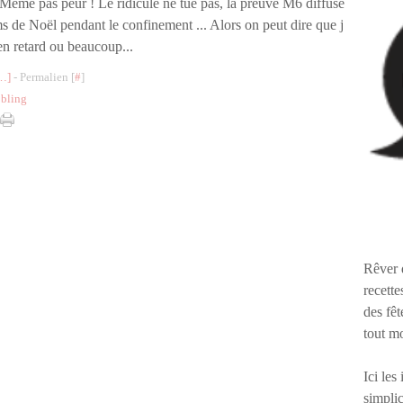
 Même pas peur ! Le ridicule ne tue pas, la preuve M6 diffuse
ms de Noël pendant le confinement ... Alors on peut dire que j
 en retard ou beaucoup...
…
]
- Permalien [
#
]
 bling
Rêver 
recette
des fêt
tout m
Ici les
simplic