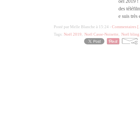
oël 2019 !
des téléfil
e suis très
Posté par Melle Blanche à 15:24 -
Commentaires [
Tags:
Noël 2019
,
Noël Casse-Noisette
,
Noël bling