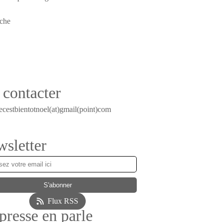
contacter
ecestbientotnoel(at)gmail(point)com
sletter
Flux RSS
presse en parle