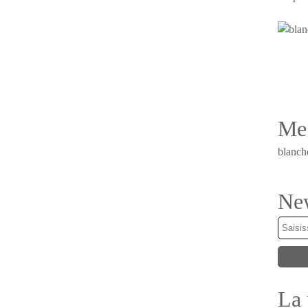
Me 
blanch
New
La 