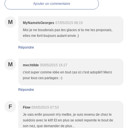
Ajouter un commentaire
M
MyNameIsGeorges
07/05/2015 08:15
Moi je ne bouderais pas tes glaces si tu me les proposais,
elles me font toujours autant envie ;)
Répondre
M
mechtilde
05/05/2015 16:27
c'est super comme idée en tout cas ici c'est adopté!! Merci
pour tous ces partages :-)
Répondre
F
Flow
05/05/2015 07:53
Je vais enfin pouvoir m'y mettre, je suis revenu de chez le
suédois avec le kit!! Et en plus se soleil repeinte le bout de
son nez, que demander de plus...