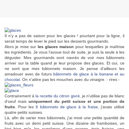
Il n'y a pas de saison pour les glaces ! pourtant pour la ligne, il
serait temps de lever le pied sur les desserts gourmands.
Alors je mise sur
les glaces maison
pour lesquelles je maîtrise
les ingrédients. Je vous l'avoue tout de suite, je suis la seule à les
déguster. Mes gourmands sont navrés de voir mes bâtonnets
arriver sur la table quand je leur propose des glaces. Et oui, ce
ne sont que mes bâtonnets maison. Je pense d'ailleurs les
amadouer avec de futurs
bâtonnets de glace à la banane et au
chocolat
. On n'attire pas les mouches avec du vinaigre. - rires -
Contrairement à
la recette du citron givré
, je n'utilise pas de blanc
d'oeuf mais
uniquement du petit suisse et une portion de
fruits
. Pour les
6 bâtonnets de glace à la fraise
, j'avais utilisé
quatre petits suisses.
Là, afin de varier mes bâtonnets, j'ai mixé une petite quantité de
fruits avec un demi petit suisse. Une dizaine de framboises, un
kiwi bien mûr, les suprêmes d'une orange,
trois fraises,
une