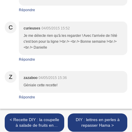
Répondre
C
curieuses
04/05/2015 15:52
Je me délecte rien qu'à les regarder ! Avec l'arrivée de l'été
c'est bon pour la ligne !<br /> <br /> Bonne semaine !<br />
<br /> Danielle
Répondre
Z
zazaboo
04/05/2015 15:36
Géniale cette recette!
Répondre
< Recette DIY : la coupelle
DIY : lettres en perles à
à salade de fruits en
repasser Hama >
chocolat