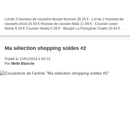
Lot de 2 housses de coussins fausse fourrure 26.25 € - Lot de 2 housses de
coussins tricot 24.50 € Housse de coussin Naîa 11.94 € - Coussin coeur
Home 6.29 € Coussin Husky 5.39 € - Bougie La Française Chalet 10.43 € et
18.13 € Nappe étoilée dès 11.94...
Ma sélection shopping soldes #2
Publié le 12/01/2014 à 05:33
Par
Melle Blanche