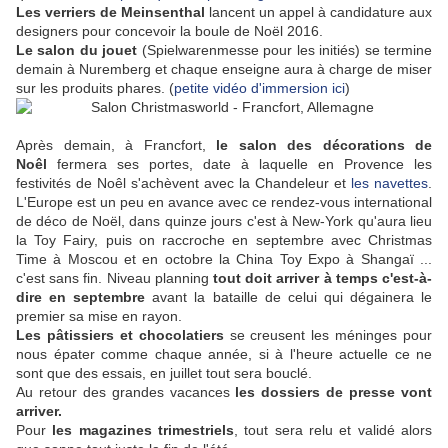
Les verriers de Meinsenthal
lancent un appel à candidature aux
designers pour concevoir la boule de Noël 2016.
Le salon du jouet
(Spielwarenmesse pour les initiés) se termine
demain à Nuremberg et chaque enseigne aura à charge de miser
sur les produits phares. (
petite vidéo d'immersion ici
)
Après demain, à Francfort,
le salon des décorations de
Noêl
fermera ses portes, date à laquelle en Provence les
festivités de Noêl s'achèvent avec la Chandeleur et
les navettes
.
L'Europe est un peu en avance avec ce rendez-vous international
de déco de Noël, dans quinze jours c'est à New-York qu'aura lieu
la Toy Fairy, puis on raccroche en septembre avec Christmas
Time à Moscou et en octobre la China Toy Expo à Shangaï ...
c'est sans fin. Niveau planning
tout doit arriver à temps c'est-à-
dire en septembre
avant la bataille de celui qui dégainera le
premier sa mise en rayon.
Les pâtissiers et chocolatiers
se creusent les méninges pour
nous épater comme chaque année, si à l'heure actuelle ce ne
sont que des essais, en juillet tout sera bouclé.
Au retour des grandes vacances
les dossiers de presse vont
arriver.
Pour
les magazines trimestriels
, tout sera relu et validé alors