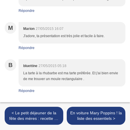
Répondre
M
Marion
27/05/2015 16:07
J'adore, ta présentation est très jolie et facile à faire.
Répondre
B
bluettine
27/05/2015 05:18
La tarte à la rhubarbe est ma tarte préférée. Et j'ai bien envie
de me trouver un moule rectangulaire .
Répondre
< Le petit déjeuner de la
En voiture Mary Poppins ! la
fête des mères : recette de
liste des essentiels >
pancakes vanille et fraises