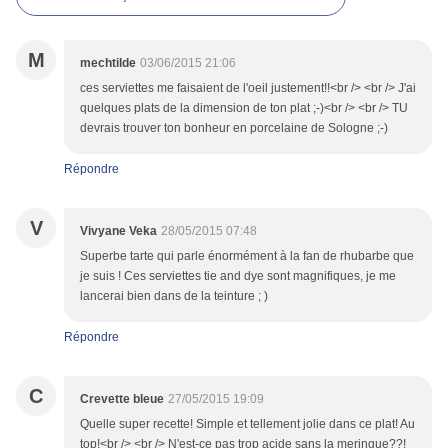
M
mechtilde
03/06/2015 21:06
ces serviettes me faisaient de l'oeil justement!!<br /> <br /> J'ai
quelques plats de la dimension de ton plat ;-)<br /> <br /> TU
devrais trouver ton bonheur en porcelaine de Sologne ;-)
Répondre
V
Vivyane Veka
28/05/2015 07:48
Superbe tarte qui parle énormément à la fan de rhubarbe que
je suis ! Ces serviettes tie and dye sont magnifiques, je me
lancerai bien dans de la teinture ; )
Répondre
C
Crevette bleue
27/05/2015 19:09
Quelle super recette! Simple et tellement jolie dans ce plat! Au
top!<br /> <br /> N'est-ce pas trop acide sans la meringue??!