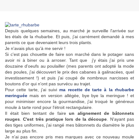
Depuis quelques semaines, au marché je surveille l'arrivée sur
les étals de la rhubarbe. Et puis, j'ai carrément demandé à mes
parents ce que devenaient leurs trois plants.
Je n'avais plus qu'à me servir !
Si c'est pas chouette de faire son marché dans le potager sans
avoir ni à biner ou à arroser. Tant que j'y étais j'ai pris une
douzaine d'oeufs au poulailler (mes parents ont adopté la mode
des poules, j'ai découvert le prix des cabanes à galinacées, quel
investissement !) et puis j'ai coupé de nombreux narcisses et
boutons d'or qui n'ont pas survécu au trajet.
Pour cette tarte, j'ai suivi
ma recette de tarte à la rhubarbe
meringuée
mais en version allégée, bye bye la meringue ! et
pour minimiser encore la gourmandise, j'ai troqué le généreux
moule à tarte rond pour l'étroit rectangulaire.
Il était bien tentant de faire
un alignement de bâtonnets
rouges
.
C'est très pratique lors de la découpe
. N'ayant pas
des tiges uniformes, j'ai rangé mes bâtonnets du diamètre le plus
large au plus fin.
Je n'ai pas encore pris mes marques avec ce nouveau moule