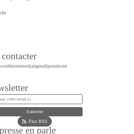
contacter
ecestbientotnoel(at)gmail(point)com
sletter
Flux RSS
presse en parle