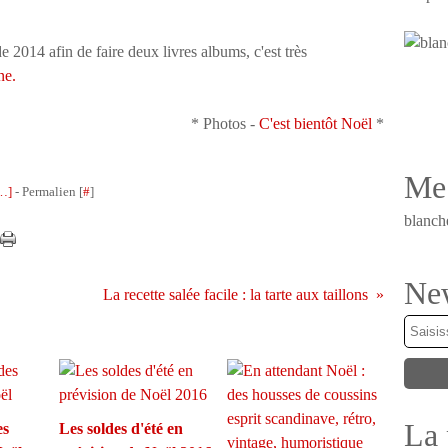
de 2014 afin de faire deux livres albums, c'est très
ne.
* Photos -
C'est bientôt Noël
*
Me 
…
]
- Permalien [
#
]
blanch
New
La recette salée facile : la tarte aux taillons
La 
es
Les soldes d'été en