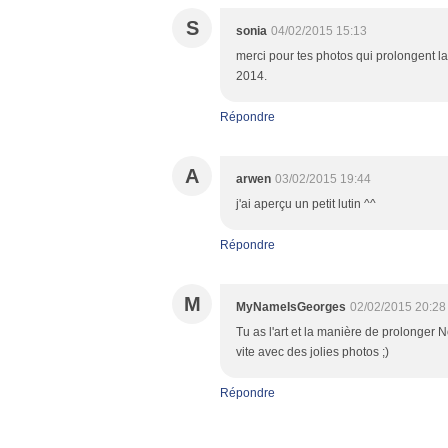
S
sonia
04/02/2015 15:13
merci pour tes photos qui prolongent la
2014.
Répondre
A
arwen
03/02/2015 19:44
j'ai aperçu un petit lutin ^^
Répondre
M
MyNameIsGeorges
02/02/2015 20:28
Tu as l'art et la manière de prolonger 
vite avec des jolies photos ;)
Répondre