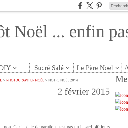
ôt Noël ... enfin pa
DIY
Sucré Salé
Le Père Noël
A
Me 
TE
>
PHOTOGRAPHIER NOËL
>
NOTRE NOËL 2014
2 février 2015
 et non. Car la date de parution n'est pas un hasard. 40 jours