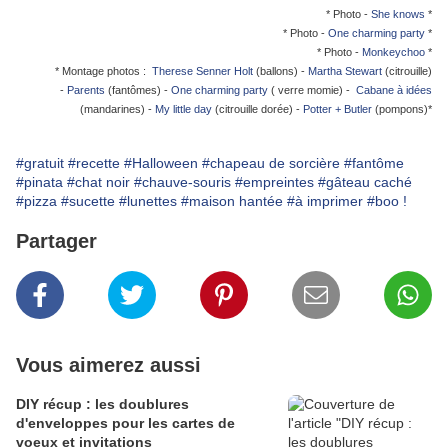
* Photo -
She knows
*
* Photo -
One charming party
*
* Photo -
Monkeychoo
*
* Montage photos :
Therese Senner Holt
(ballons) -
Martha Stewart
(citrouille)
-
Parents
(fantômes) -
One charming party
( verre momie) -
Cabane à idées
(mandarines) -
My little day
(citrouille dorée) -
Potter + Butler
(pompons)*
#gratuit
#recette
#Halloween
#chapeau de sorcière
#fantôme
#pinata
#chat noir
#chauve-souris
#empreintes
#gâteau caché
#pizza
#sucette
#lunettes
#maison hantée
#à imprimer
#boo !
Partager
Vous aimerez aussi
DIY récup : les doublures
d'enveloppes pour les cartes de
voeux et invitations