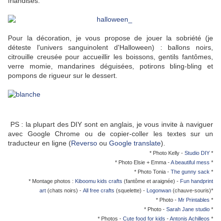
friandises.
Pour la décoration, je vous propose de jouer la sobriété (je
déteste l'univers sanguinolent d'Halloween) : ballons noirs,
citrouille creusée pour accueillir les boissons, gentils fantômes,
verre momie, mandarines déguisées, potirons bling-bling et
pompons de rigueur sur le dessert.
PS : la plupart des DIY sont en anglais, je vous invite à naviguer
avec Google Chrome ou de copier-coller les textes sur un
traducteur en ligne (
Reverso
ou
Google translate
).
* Photo Kelly -
Studio DIY
*
* Photo Elsie + Emma -
A beautiful mess
*
* Photo Tonia -
The gunny sack
*
* Montage photos :
Kiboomu kids crafts
(fantôme et araignée) -
Fun handprint
art
(chats noirs) -
All free crafts
(squelette) -
Logonwan
(chauve-souris)*
* Photo -
Mr Printables
*
* Photo -
Sarah Jane studio
*
* Photos -
Cute food for kids
-
Antonis Achilleos
*