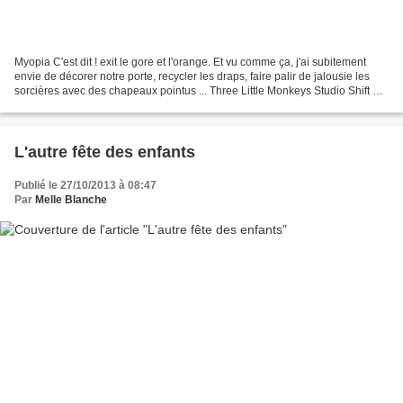
Myopia C'est dit ! exit le gore et l'orange. Et vu comme ça, j'ai subitement
envie de décorer notre porte, recycler les draps, faire palir de jalousie les
sorcières avec des chapeaux pointus ... Three Little Monkeys Studio Shift Ctr
Art Brooklyn Limestone...
L'autre fête des enfants
Publié le 27/10/2013 à 08:47
Par
Melle Blanche