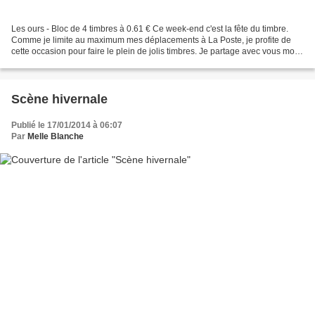
Les ours - Bloc de 4 timbres à 0.61 € Ce week-end c'est la fête du timbre.
Comme je limite au maximum mes déplacements à La Poste, je profite de
cette occasion pour faire le plein de jolis timbres. Je partage avec vous mon
petit repérage. Notez mon pessimisme...
Scène hivernale
Publié le 17/01/2014 à 06:07
Par
Melle Blanche