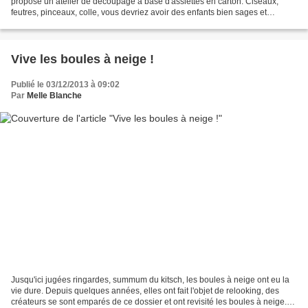
propose un atelier de découpage à base d'assiettes en carton. Ciseaux,
feutres, pinceaux, colle, vous devriez avoir des enfants bien sages et
attentifs pendant un bon moment. Variez...
Vive les boules à neige !
Publié le 03/12/2013 à 09:02
Par
Melle Blanche
Jusqu'ici jugées ringardes, summum du kitsch, les boules à neige ont eu la
vie dure. Depuis quelques années, elles ont fait l'objet de relooking, des
créateurs se sont emparés de ce dossier et ont revisité les boules à neige.