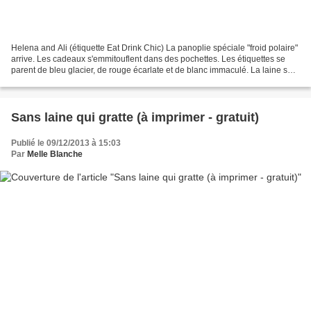
Helena and Ali (étiquette Eat Drink Chic) La panoplie spéciale "froid polaire"
arrive. Les cadeaux s'emmitouflent dans des pochettes. Les étiquettes se
parent de bleu glacier, de rouge écarlate et de blanc immaculé. La laine se
fait douillette. Eat Drink...
Sans laine qui gratte (à imprimer - gratuit)
Publié le 09/12/2013 à 15:03
Par
Melle Blanche