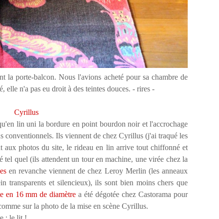
nt la porte-balcon. Nous l'avions acheté pour sa chambre de
 elle n'a pas eu droit à des teintes douces. - rires -
Cyrillus
qu'en lin uni la bordure en point bourdon noir et l'accrochage
s conventionnels. Ils viennent de chez Cyrillus (j'ai traqué les
ux photos du site, le rideau en lin arrive tout chiffonné et
sé tel quel (ils attendent un tour en machine, une virée chez la
es
en revanche viennent de chez Leroy Merlin (les anneaux
 transparents et silencieux), ils sont bien moins chers que
ate en 16 mm de diamètre
a été dégotée chez Castorama pour
 comme sur la photo de la mise en scène Cyrillus.
: le lit !