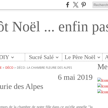
ôt Noël ... enfin pa
DIY
Sucré Salé
Le Père Noël
A
Me 
TE
>
DÉCO
>
DÉCO : LA CHAMBRE FLEURIE DES ALPES
6 mai 2019
urie des Alpes
s murs de la chambre de notre fille dans ce qu'elle appelle "la