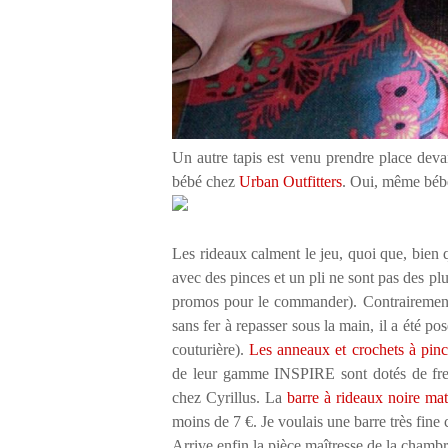
Un autre tapis est venu prendre place deva
bébé chez
Urban Outfitters
. Oui, même bébé,
Les rideaux calment le jeu, quoi que, bien 
avec des pinces et un pli ne sont pas des plu
promos pour le commander). Contrairement a
sans fer à repasser sous la main, il a été po
couturière).
L
es anneaux et crochets à pinc
de leur gamme INSPIRE sont dotés de frein
chez Cyrillus. La
barre à rideaux noire m
moins de 7 €. Je voulais une barre très fine
Arrive enfin la pièce maîtresse de la chambre 