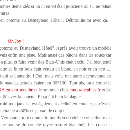
s demandés si un lit en 90 était judicieux ou s'il ne fallait
iiires -
n peu comme au Disneyland Hôtel". Débrouille-toi avec ça. -
Oh Joy !
s "comme au Disneyland Hôtel". Après avoir trouvé un modèle
avais enfin une piste. Mais aussi des bâtons dans les roues car
on plus, et faire venir des Etats-Unis était exclu. J'ai bien tenté
ue ce lit en bois était vendu en blanc, en noir et en vert ....
à qui sait attendre ! Oui, mais voila une autre déconvenue est
 le matelas actuels étaient en 90*190. Tant pis, on a coupé la
NA en vert menthe
et le sommier chez
emob-meubles.fr
et j'ai
uflé avec la couette. Et ça fait bien la blague.
oid moi jamais" est également décliné en couette, et c'est le
 totalité à -50% et ça vaut le coup).
 Vertbaudet tout comme le boutis vert (vieille collection mais
 housse de couette rayée rose et blanche). Les coussins