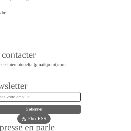
contacter
ecestbientotnoel(at)gmail(point)com
sletter
Flux RSS
presse en parle