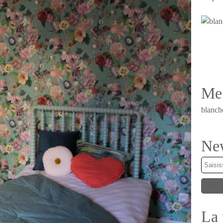
Me 
blanch
New
La 