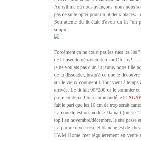
Au rythme où nous avançons, nous nous somme
pas de suite opter pour un lit deux places. - r
Son attente du lit était d'avoir un lit "u
soupir -
Forcément ça ne court pas les rues les lit
de lit pseudo néo-victorien sur Oh Joy! , j'
je ne voulais pas d'un lit jaune, notre fille n
de la dissuader, jusqu'à ce que je découvre q
sur le vieux continent ! Tout vient à temps 
arrivée. Le lit fait 90*200 or le sommier et
poire en deux. On a commandé
le lit ALA
fait le pari que les 10 cm de trop serait camo
La couette est un modèle Damart (oui le "fr
top ! en novembre/décembre, le site passe en
La parure rayée rose et blanche est de chez
H&M Home met régulièrement en vente une