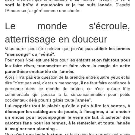
sorti la boîte à mouchoirs et je me suis lancée
. D'après
l'Amoureux j'ai géré comme une cheffe.
Le monde s'écroule,
atterrissage en douceur
Vous aurez peut-être relever que
je n'ai pas utilisé les termes
"mensonge" ou "vérité".
Pour nous Noël est une fête pour les enfants et
on fait tout pour
les faire rêver,
transmettre et faire vivre la magie de cette
parenthèse enchantée de l'année.
Alors il n'a pas été question de la prendre entre quatre yeux et lui
dire "c'est pas vrai, c'est un mensonge, il ne faut faire confiance à
personne dans ce monde de brutes, ce n'est qu'une fête
commerciale qui pousse à la surconsommation pour petits
occidentaux déjà pourris gâtés toute l'année".
Lui rappeler tout le plaisir qu'elle a pris à lire les contes, à
découper les catalogues de jouets, à l'imaginer, à lui choisir
un encas pour accompagner le verre de lait, à acheter des
carottes fans pour les rennes, à le remercier, et toute l'année
à imaginer son planning ...
Que
c'est une belle histoire
, si belle que les parents ont envie