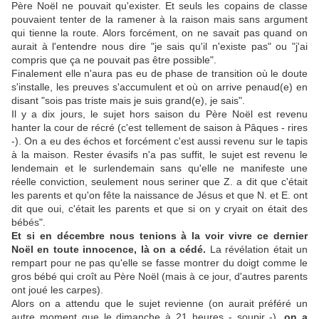
Père Noël ne pouvait qu'exister. Et seuls les copains de classe
pouvaient tenter de la ramener à la raison mais sans argument
qui tienne la route. Alors forcément, on ne savait pas quand on
aurait à l'entendre nous dire "je sais qu'il n'existe pas" ou "j'ai
compris que ça ne pouvait pas être possible".
Finalement elle n'aura pas eu de phase de transition où le doute
s'installe, les preuves s'accumulent et où on arrive penaud(e) en
disant "sois pas triste mais je suis grand(e), je sais".
Il y a dix jours, le sujet hors saison du Père Noël est revenu
hanter la cour de récré (c'est tellement de saison à Pâques - rires
-). On a eu des échos et forcément c'est aussi revenu sur le tapis
à la maison. Rester évasifs n'a pas suffit, le sujet est revenu le
lendemain et le surlendemain sans qu'elle ne manifeste une
réelle conviction, seulement nous seriner que Z. a dit que c'était
les parents et qu'on fête la naissance de Jésus et que N. et E. ont
dit que oui, c'était les parents et que si on y cryait on était des
bébés".
Et si en décembre nous tenions à la voir vivre ce dernier
Noël en toute innocence, là on a cédé.
La révélation était un
rempart pour ne pas qu'elle se fasse montrer du doigt comme le
gros bébé qui croît au Père Noël (mais à ce jour, d'autres parents
ont joué les carpes).
Alors on a attendu que le sujet revienne (on aurait préféré un
autre moment que le dimanche à 21 heures - soupir -),
on a