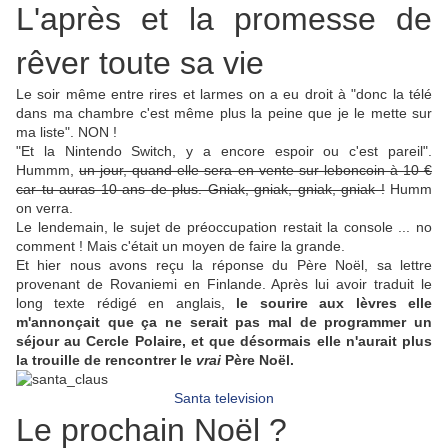
L'après et la promesse de
rêver toute sa vie
Le soir même entre rires et larmes on a eu droit à "donc la télé
dans ma chambre c'est même plus la peine que je le mette sur
ma liste". NON !
"Et la Nintendo Switch, y a encore espoir ou c'est pareil".
Hummm,
un jour, quand elle sera en vente sur leboncoin à 10 €
car tu auras 10 ans de plus. Gniak, gniak, gniak, gniak !
Humm
on verra.
Le lendemain, le sujet de préoccupation restait la console ... no
comment ! Mais c'était un moyen de faire la grande.
Et hier nous avons reçu la réponse du Père Noël, sa lettre
provenant de Rovaniemi en Finlande. Après lui avoir traduit le
long texte rédigé en anglais,
le sourire aux lèvres elle
m'annonçait que ça ne serait pas mal de programmer un
séjour au Cercle Polaire, et que désormais elle n'aurait plus
la trouille de rencontrer le
vrai
Père Noël.
Santa television
Le prochain Noël ?