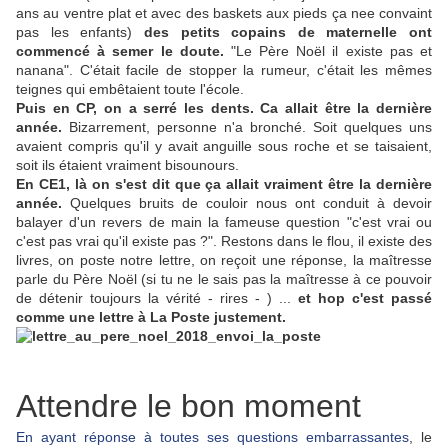
ans au ventre plat et avec des baskets aux pieds ça nee convaint
pas les enfants)
des petits copains de maternelle ont
commencé à semer le doute.
"Le Père Noël il existe pas et
nanana". C'était facile de stopper la rumeur, c'était les mêmes
teignes qui embêtaient toute l'école.
Puis en CP, on a serré les dents. Ca allait être la dernière
année.
Bizarrement, personne n'a bronché. Soit quelques uns
avaient compris qu'il y avait anguille sous roche et se taisaient,
soit ils étaient vraiment bisounours.
En CE1, là on s'est dit que ça allait vraiment être la dernière
année.
Quelques bruits de couloir nous ont conduit à devoir
balayer d'un revers de main la fameuse question "c'est vrai ou
c'est pas vrai qu'il existe pas ?". Restons dans le flou, il existe des
livres, on poste notre lettre, on reçoit une réponse, la maîtresse
parle du Père Noël (si tu ne le sais pas la maîtresse à ce pouvoir
de détenir toujours la vérité - rires - ) ...
et hop c'est passé
comme une lettre à La Poste justement.
Attendre le bon moment
En ayant réponse à toutes ses questions embarrassantes
, le