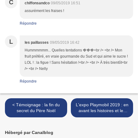
C
chiffonsandco
09/05/2019 16:51
assurément les fraises !
Répondre
L
les paillasses
09/05/2019 16:42
Hummmmmm... Quelles tentations 🍓🍓🍓<br /> <br /> Mon
fruit préféré, en vraie gourmande du Sud et qui aime le sucre !
LOL ! : la figue ! Sans hésitation !<br /> <br /> À très bientôt<br
/> <br /> Nelly
Répondre
< Témoignage : la fin du
L'expo Playmobil 2019 : en
secret du Père Noël
avant les histoires et les
whaou ! >
Hébergé par Canalblog