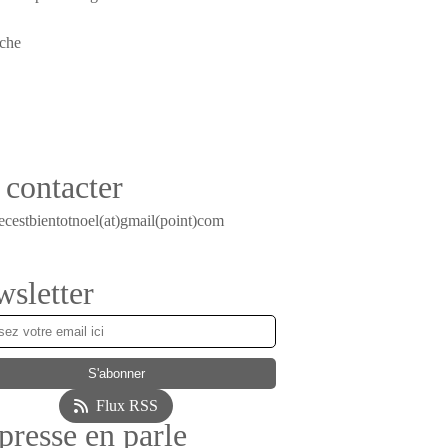
contacter
ecestbientotnoel(at)gmail(point)com
sletter
Flux RSS
presse en parle