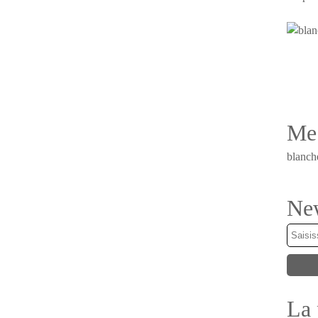
Me 
blanch
New
La 