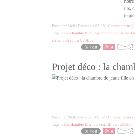
notre
urs, c
te piè
Posté par Melle Blanche à 06:26 -
Commentaires [
Tags:
déco chambre fille
,
papier peint Christian L
alana
,
rideau lin Cyrillus
Projet déco : la chamb
Posté par Melle Blanche à 09:32 -
Commentaires [
Tags:
déco chambre fille
,
lit vert
,
lit vert céladon