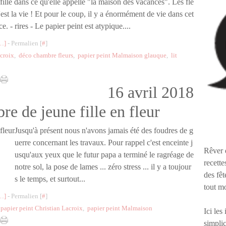
 fille dans ce qu'elle appelle "la maison des vacances". Les fle
'est la vie ! Et pour le coup, il y a énormément de vie dans cet
ce. - rires - Le papier peint est atypique....
…
]
- Permalien [
#
]
acroix
,
déco chambre fleurs
,
papier peint Malmaison glauque
,
lit
16 avril 2018
re de jeune fille en fleur
Jusqu'à présent nous n'avons jamais été des foudres de g
uerre concernant les travaux. Pour rappel c'est enceinte j
Rêver 
usqu'aux yeux que le futur papa a terminé le ragréage de
recette
notre sol, la pose de lames ... zéro stress ... il y a toujour
des fêt
s le temps, et surtout...
tout m
…
]
- Permalien [
#
]
,
papier peint Christian Lacroix
,
papier peint Malmaison
Ici les
simplic