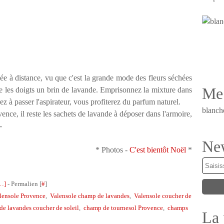
ée à distance, vu que c'est la grande mode des fleurs séchées
Me 
ntre les doigts un brin de lavande. Emprisonnez la mixture dans
ez à passer l'aspirateur, vous profiterez du parfum naturel.
blanch
nce, il reste les sachets de lavande à déposer dans l'armoire,
 -
New
* Photos -
C'est bientôt Noël
*
…
]
- Permalien [
#
]
lensole Provence
,
Valensole champ de lavandes
,
Valensole coucher de
e lavandes coucher de soleil
,
champ de tournesol Provence
,
champs
La 