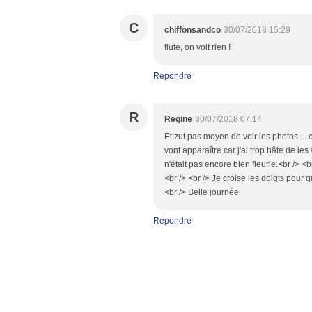
C
chiffonsandco
30/07/2018 15:29
flute, on voit rien !
Répondre
R
Regine
30/07/2018 07:14
Et zut pas moyen de voir les photos.....
vont apparaître car j'ai trop hâte de le
n'était pas encore bien fleurie.<br /> <
<br /> <br /> Je croise les doigts pour q
<br /> Belle journée
Répondre