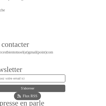
contacter
ecestbientotnoel(at)gmail(point)com
sletter
Flux RSS
presse en parle