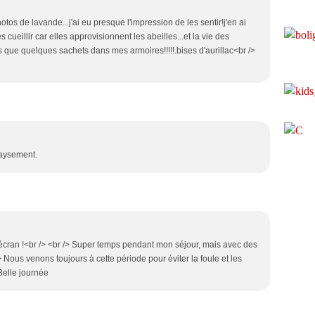
os de lavande...j'ai eu presque l'impression de les sentir!j'en ai
s cueillir car elles approvisionnent les abeilles...et la vie des
 que quelques sachets dans mes armoires!!!!!.bises d'aurillac<br />
paysement.
écran !<br /> <br /> Super temps pendant mon séjour, mais avec des
 Nous venons toujours à cette période pour éviter la foule et les
 Belle journée