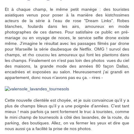
Et à chaque champ, le même petit manège : des touristes
asiatiques venus pour poser à la manière des kistchssimes
acteurs de la série à l'eau de rose "Dream Links". Robes
blanches, foulards dans les airs, amoureux en mode
photographes de ces dames. Pour satisfaire ce public en pré-
mariage ou en voyage de noces, le service selfie drone existe
même. J'imagine le résultat avec les passages filmés par drone
pour Marseille la série daubesque de Netflix. OMG ! survol des
champs, et rho coucou les amoureux qui font les plantons dans
les champs. Finalement on n'est pas loin des photos vues du ciel
des maisons, la grande mode des années 80 façon Dallas,
encadrées et exposées au salon. Heureusement j'ai grandi en
appartement, donc nous n'avons pas eu ça. - rires -
Cette nouvelle clientèle est choyée, et je suis convaincue qu'il y a
plus de champs bleus qu'il y a une poignée d'années. C'est tant
mieux ! mais parfois ça sent fortement le truc à touristes, comme
le mini champ de tournesols à côté des lavandes, de la route, du
parking, des boutiques. Allez, on va fermer les yeux et dire que
nous aussi ça a facilité la prise de nos photos.