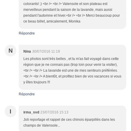
colorants! ;) <br /> <br /> Valensole et son plateau est
merveilleux pendant la saison de la lavande, mais aussi
pendant l'automne et hiver.<br /> <br /> Merci beaucoup pour
ce beau billet, amicalement, Monika
Répondre
N
Nina
30/07/2016 11:19
Les photos sont très belles , et tu m'as fait voyagé dans cette
région que je ne connais pas (trop loin pour venir la visiter),
<br /> <br /> La lavande est une de mes senteurs préférées.
<br /> <br /> A bientôt, et profitez bien de vos vacances si vous
y êtes toujours !!!
Répondre
I
irma_svd
23/07/2016 15:13
Joli reportage et rappel de ces chinois éparpillés dans les
champs de Valensole...