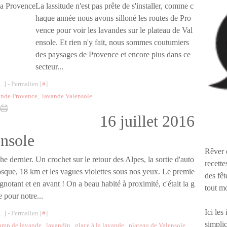
La lassitude n'est pas prête de s'installer, comme c
haque année nous avons silloné les routes de Pro
vence pour voir les lavandes sur le plateau de Val
ensole. Et rien n'y fait, nous sommes coutumiers
des paysages de Provence et encore plus dans ce
secteur...
…
]
- Permalien [
#
]
ande Provence
,
lavande Valensole
16 juillet 2016
ensole
Rêver 
he dernier. Un crochet sur le retour des Alpes, la sortie d'auto
recette
sque, 18 km et les vagues violettes sous nos yeux. Le premie
des fêt
gnotant et en avant ! On a beau habité à proximité, c'était la g
tout m
 pour notre...
Ici les
…
]
- Permalien [
#
]
simplic
amp de lavande
,
lavandin
,
glace à la lavande
,
plateau de Valensole
,