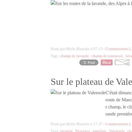
Posté par Melle Blanche à 07:15 -
Commentaires [
Tags:
champ de lavande
,
champ de tournesol
,
lav
Sur le plateau de Val
C'était dimanc
route de Mano
r champ, le cli
rande première
Posté par Melle Blanche à 17:37 -
Commentaires [
Tags:
lavande
,
Provence
,
papillon
,
Valensole
,
ch