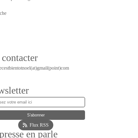
contacter
ecestbientotnoel(at)gmail(point)com
sletter
Flux RSS
presse en parle