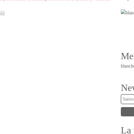
Me 
blanch
New
La 