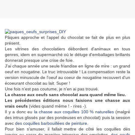
Pâques approche et l'appel du chocolat se fait de plus en plus
présent.
Les vitrines des chocolatiers débordent d'animaux en tous
genres, idem en supermarché où le déluge d'emballages brillants
donnerait presque une crise de foie.
J'ai chaque année une seule friandise en ligne de mire : un grand
oeuf en nougatine. Le truc introuvable ! La compensation reste la
version minuscule de l'oeuf au coeur de nougatine recouvert d'un
écoeurant chocolat au lait. Super !
Une fois n'est pas coutume, je n'en ai pas trouvé.
La chasse aux oeufs sans chocolat aura quand même lieu.
Les précédentes éditions nous faisions une chasse aux
vrais oeufs
(vides quand même ! - rires -).
Il y a donc eu
la chasse aux coquilles 100 % naturelles
(malgré
des intrus glissés par des pondeuses en chocolat) puis la session
avec
des coquilles barbouillées de peinture
.
Pour bien s'amuser, il fallait mettre de côté les coquilles dès
janvier ou caser de manière intensive des omelettes,
des oeufs