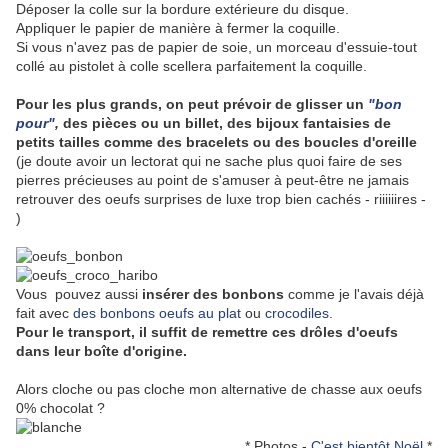
Déposer la colle sur la bordure extérieure du disque.
Appliquer le papier de manière à fermer la coquille.
Si vous n'avez pas de papier de soie, un morceau d'essuie-tout
collé au pistolet à colle scellera parfaitement la coquille.
Pour les plus grands, on peut prévoir de glisser un
"bon
pour"
,
des pièces ou un billet, des bijoux fantaisies de
petits tailles comme des bracelets ou des boucles d'oreille
(je doute avoir un lectorat qui ne sache plus quoi faire de ses
pierres précieuses au point de s'amuser à peut-être ne jamais
retrouver des oeufs surprises de luxe trop bien cachés - riiiiiires -
)
Vous pouvez aussi
insérer des bonbons
comme je l'avais déjà
fait avec
des bonbons oeufs au plat
ou
crocodiles
.
Pour le transport, il suffit de remettre ces drôles d'oeufs
dans leur boîte d'origine.
Alors cloche ou pas cloche mon alternative de chasse aux oeufs
0% chocolat ?
* Photos -
C'est bientôt Noël
*