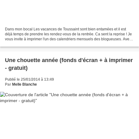
Dans mon bocal Les vacances de Toussaint sont bien entamées et il est
déjà temps de prendre les rendez-vous de la rentrée. Ca sent la reprise ! Je
vous invite à imprimer l'un des calendriers mensuels des blogueuses. Avec
ses 10 petits doigts Bellezamoda...
Une chouette année (fonds d'écran + à imprimer
- gratuit)
Publié le 25/01/2014 à 13:49
Par
Melle Blanche