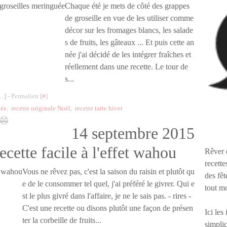
Chaque été je mets de côté des grappes
de groseille en vue de les utiliser comme
décor sur les fromages blancs, les salade
s de fruits, les gâteaux ... Et puis cette an
née j'ai décidé de les intégrer fraîches et
réellement dans une recette. Le tour de
s...
…
]
- Permalien [
#
]
uée
,
recette originale Noël
,
recette tarte hiver
14 septembre 2015
recette facile à l'effet wahou
Rêver 
recette
Vous ne rêvez pas, c'est la saison du raisin et plutôt qu
des fêt
e de le consommer tel quel, j'ai préféré le givrer. Qui e
tout m
st le plus givré dans l'affaire, je ne le sais pas. - rires -
C'est une recette ou disons plutôt une façon de présen
Ici les
ter la corbeille de fruits...
simplic