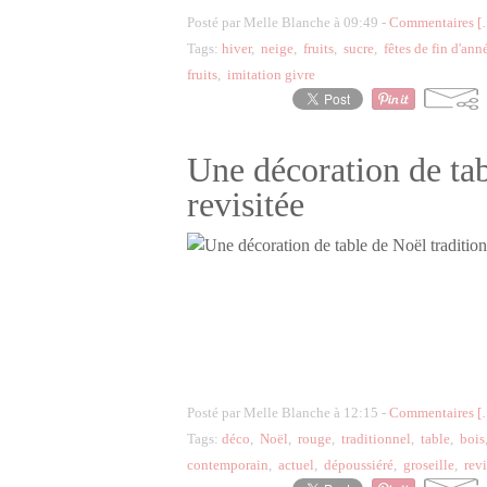
Posté par Melle Blanche à 09:49 -
Commentaires [
Tags:
hiver
,
neige
,
fruits
,
sucre
,
fêtes de fin d'ann
fruits
,
imitation givre
Une décoration de tab
revisitée
Posté par Melle Blanche à 12:15 -
Commentaires [
Tags:
déco
,
Noël
,
rouge
,
traditionnel
,
table
,
bois
contemporain
,
actuel
,
dépoussiéré
,
groseille
,
revi