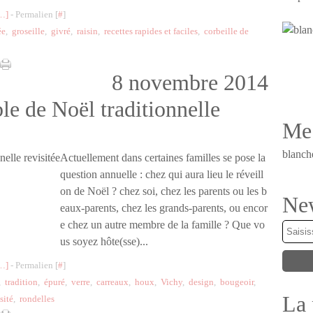
…
]
- Permalien [
#
]
ée
,
groseille
,
givré
,
raisin
,
recettes rapides et faciles
,
corbeille de
8 novembre 2014
le de Noël traditionnelle
Me 
blanch
Actuellement dans certaines familles se pose la
question annuelle : chez qui aura lieu le réveill
on de Noël ? chez soi, chez les parents ou les b
New
eaux-parents, chez les grands-parents, ou encor
e chez un autre membre de la famille ? Que vo
us soyez hôte(sse)...
…
]
- Permalien [
#
]
,
tradition
,
épuré
,
verre
,
carreaux
,
houx
,
Vichy
,
design
,
bougeoir
,
La 
sité
,
rondelles