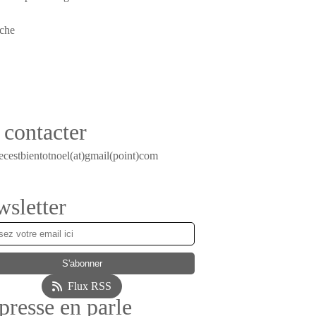
contacter
ecestbientotnoel(at)gmail(point)com
sletter
Flux RSS
presse en parle